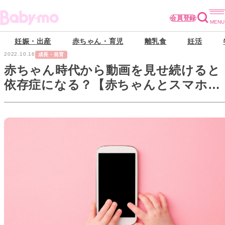
会員登録
妊娠・出産
赤ちゃん・育児
離乳食
妊活
2022.10.16
成長・発育
赤ちゃん時代から動画を見せ続けると
依存症になる？【赤ちゃんとスマホの
上手な付き合い方】