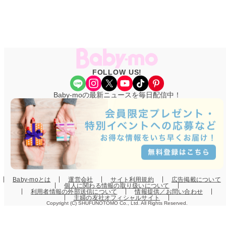
FOLLOW US!
Share Icon
Instagram
X
YouTube
TikTok
Pinterest
Baby-moの最新ニュースを毎日配信中！
Baby-moとは
運営会社
サイト利用規約
広告掲載について
個人に関わる情報の取り扱いについて
利用者情報の外部送信について
情報提供／お問い合わせ
主婦の友社オフィシャルサイト
Copyright (C) SHUFUNOTOMO Co., Ltd. All Rights Reserved.