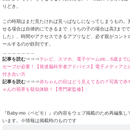
りどき。
この時期はまだ見たければ見っぱなしになってしまうもの。
せる場合は自律的にできるまで（うちの子の場合は高3まで
した）、時間やアクセスできるアプリなど、必ず親がコント
ールするのが鉄則です。
＿＿＿＿＿＿＿
記事を読む
⇒⇒⇒
テレビ、スマホ、電子ゲームetc…6歳まで
セーブが必要！【発達脳科学者アドバイス】電子メディアと
付き合い方
記事を読む
⇒⇒⇒
赤ちゃんの目はどう見えてるの？写真で赤
ゃんの視界を疑似体験！【専門家監修】
『Baby-mo（ベビモ）』の内容をウェブ掲載のため再編集し
います。※情報は掲載時のものです