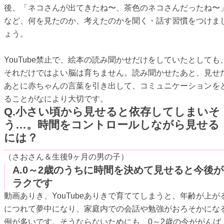
後、「ネコさんが出てきたね〜、茶色のネコさんだったね〜
など、何を見たのか、考えたのかを聞く・話す習慣をつけま
ょう。
YouTube禁止で、絵本の読み聞かせだけをしていたとしても
それだけではよい脳は育ちません。読み聞かせたあと、見せ
あとに赤ちゃんの言葉を引き出して、コミュニケーションを
ることがなにより大切です。
Q.小さい頃から見せると依存してしまいそ
う…。時間をコントロールしながら見せる
には？
（さおさん＆生後9ヶ月の男の子）
A.0～2歳のうちに時間を決めて見せると今後が
ラクです
動画ありき、YouTubeありきで育ててしまうと、年齢が上が
につれて夢中になり、家庭内での会話や勉強がおろそかにな
例が多いです。そうならないためにも、0～2歳の今ががんば