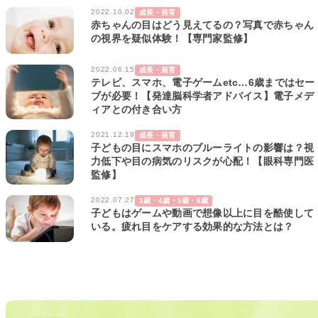
2022.10.02
成長・発育
赤ちゃんの目はどう見えてるの？写真で赤ちゃん
の視界を疑似体験！【専門家監修】
2022.06.15
成長・発育
テレビ、スマホ、電子ゲームetc…6歳まではセー
ブが必要！【発達脳科学者アドバイス】電子メデ
ィアとの付き合い方
2021.12.19
成長・発育
子どもの目にスマホのブルーライトの影響は？視
力低下や目の病気のリスクが心配！【眼科専門医
監修】
2022.07.27
3歳・4歳・5歳・6歳
子どもはゲームや動画で想像以上に目を酷使して
いる。疲れ目をケアする効果的な方法とは？