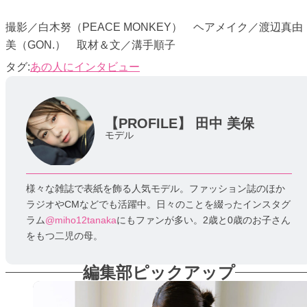
撮影／白木努（PEACE MONKEY） ヘアメイク／渡辺真由
美（GON.） 取材＆文／溝手順子
あの人にインタビュー
【PROFILE】
田中 美保
モデル
様々な雑誌で表紙を飾る人気モデル。ファッション誌のほか
ラジオやCMなどでも活躍中。日々のことを綴ったインスタグ
ラム
@miho12tanaka
にもファンが多い。2歳と0歳のお子さん
をもつ二児の母。
編集部ピックアップ