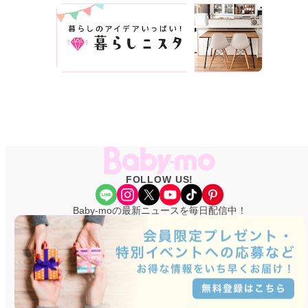
FOLLOW US!
Share Icon
Instagram
X
YouTube
TikTok
Pinterest
Baby-moの最新ニュースを毎日配信中！