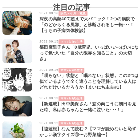
注目の記事
2021.09.16
病気・ケガ・救急
深夜の高熱40℃超えで大パニック！2つの病院で
「のどからくる風邪」と診断されるも一転･･･！
【うちの子病気体験談】
2021.09.15
ママパパの生活
篠田麻里子さん「0歳育児。いっぱいいっぱいに
って気づいた『自分の限界を知ること』の大切
さ」
2021.09.16
ママパパの生活
「眠らない」状態と「眠れない」状態。この2つ
似ているようで全く違うことを理解している人は
どれだけいるだろうか【まいにち主夫#1】
2021.09.13
ママパパの生活
【新連載】田中美保さん「窓の向こうに朝日を見
た時、私は赤ちゃんと一緒に泣いた･･･！」
2021.09.12
ママパパの生活
【陸蓮根】なんて読む？【ママが読めないと恥ず
かしい漢字クイズ④〜お野菜編〜】