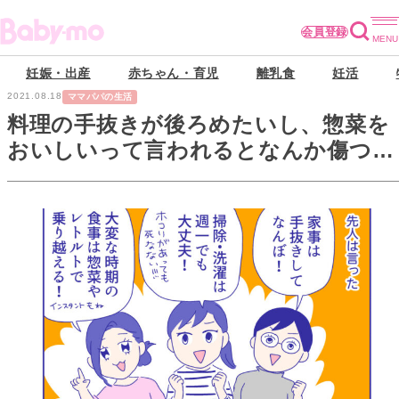
会員登録
妊娠・出産
赤ちゃん・育児
離乳食
妊活
2021.08.18
ママパパの生活
料理の手抜きが後ろめたいし、惣菜を
おいしいって言われるとなんか傷つく
んですけど『新米ママぴろよの部屋』
Vol.46