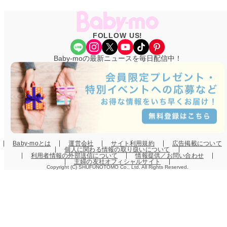
FOLLOW US!
Share Icon
Instagram
X
YouTube
TikTok
Pinterest
Baby-moの最新ニュースを毎日配信中！
Baby-moとは
運営会社
サイト利用規約
広告掲載について
個人に関わる情報の取り扱いについて
利用者情報の外部送信について
情報提供／お問い合わせ
主婦の友社オフィシャルサイト
Copyright (C) SHUFUNOTOMO Co., Ltd. All Rights Reserved.