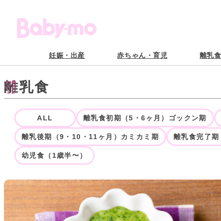
内
容
を
ス
キ
ッ
プ
妊娠・出産
赤ちゃん・育児
離乳
離乳食
ALL
離乳食初期（5・6ヶ月）ゴックン期
離乳後期（9・10・11ヶ月）カミカミ期
離乳食完了期
幼児食（1歳半〜）