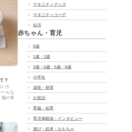
マタニティグッズ
マタニティコーデ
妊活
赤ちゃん・育児
0歳
1歳・2歳
3歳・4歳・5歳・6歳
小学生
て？
ないか
成長・発育
いへんな
、脳の発
お世話
育脳・知育
育児体験談・インタビュー
遊び・絵本・おもちゃ