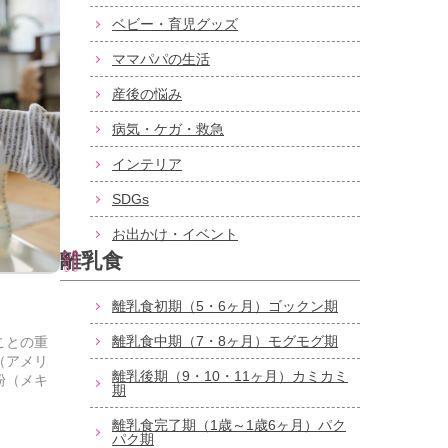
ベビー・育児グッズ
ママパパの生活
産後の悩み
病気・ケガ・救急
インテリア
SDGs
お出かけ・イベント
離乳食
離乳食初期（5・6ヶ月）ゴックン期
離乳食中期（7・8ヶ月）モグモグ期
ことの重
（アメリ
離乳後期（9・10・11ヶ月）カミカミ
粉（メキ
期
離乳食完了期（1歳～1歳6ヶ月）パク
パク期