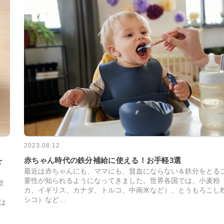
2023.08.12
を
赤ちゃん時代の鉄分補給に使える！お手軽3選
最近は赤ちゃんにも、ママにも、貧血にならない＆鉄分をとる
要性が知られるようになってきました。世界各国では、小麦粉
世
カ、イギリス、カナダ、トルコ、中南米など）、とうもろこし
シコ）など…
は