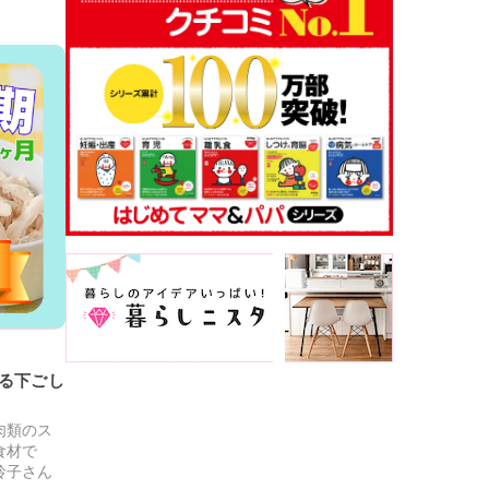
る下ごし
肉類のス
食材で
玲子さん