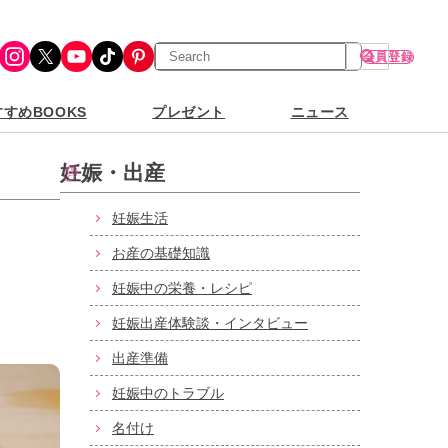
検
Instagram
X
YouTube
TikTok
Pinterest
会員登録
索
すめBOOKS
プレゼント
ニュース
妊娠・出産
妊娠生活
お産の基礎知識
妊娠中の栄養・レシピ
妊娠出産体験談・インタビュー
出産準備
妊娠中のトラブル
名付け