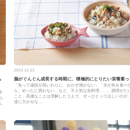
2023.12.22
脳がぐんぐん成長する時期に、積極的にとりたい栄養素っ
ち
「魚って値段が高いわりに、おかず感がない」「夫が魚を食べ
ら、めったに買わない」など、不人気な魚料理……。調理がた
医
こと、高価なことは理解したうえで、ぜ～ひとってほしいのが
ら
達に欠かせな…
ん