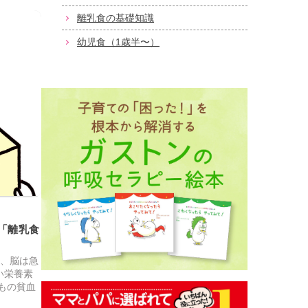
離乳食の基礎知識
幼児食（1歳半〜）
「離乳食
に、脳は急
い栄養素
もの貧血