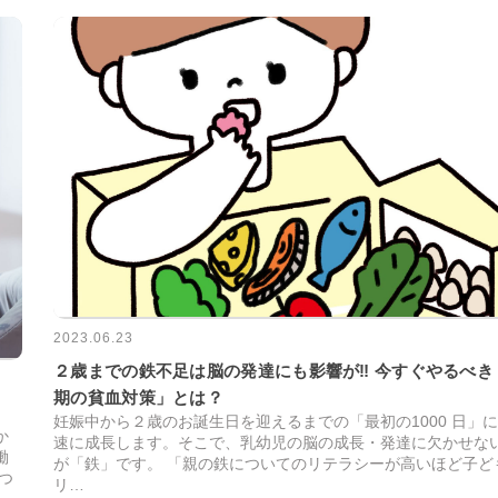
2023.06.23
２歳までの鉄不足は脳の発達にも影響が‼ 今すぐやるべき
期の貧血対策」とは？
？
妊娠中から２歳のお誕生日を迎えるまでの「最初の1000 日」
か
速に成長します。そこで、乳幼児の脳の成長・発達に欠かせな
働
が「鉄」です。 「親の鉄についてのリテラシーが高いほど子ど
つ
リ…