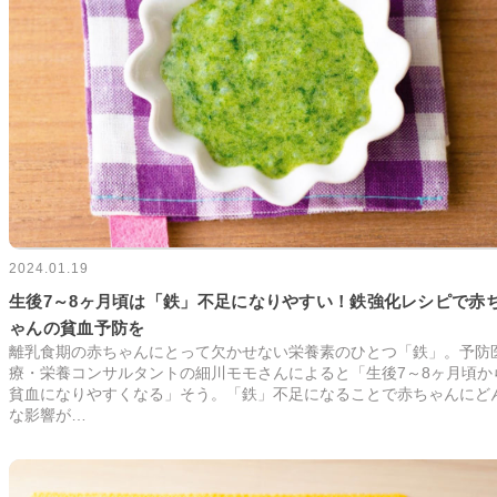
2024.01.19
生後7～8ヶ月頃は「鉄」不足になりやすい！鉄強化レシピで赤
ゃんの貧血予防を
離乳食期の赤ちゃんにとって欠かせない栄養素のひとつ「鉄」。予防
療・栄養コンサルタントの細川モモさんによると「生後7～8ヶ月頃か
貧血になりやすくなる」そう。「鉄」不足になることで赤ちゃんにど
な影響が…