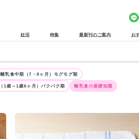
Share Icon
食
妊活
特集
最新刊のご案内
おす
離乳食中期（7・8ヶ月）モグモグ期
（1歳～1歳6ヶ月）パクパク期
離乳食の基礎知識