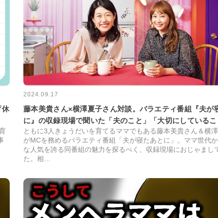
2024.09.17
藤本美貴さん×横澤夏子さん対談。バラエティ番組『夫が
育休
に』の収録現場で聞いた「夫のこと」「大切にしているこ
ともに3人きょうだいを育てるママでもある藤本美貴さん＆横
育
がMCを務めるバラエティ番組「夫が寝たあとに」。ママ世代
事
な人気を誇る同番組の魅力を探るべく、収録現場におじゃまし
。
た。相…