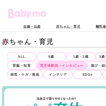
内
容
を
ス
キ
ッ
プ
妊娠・出産
赤ちゃん・育児
離乳
赤ちゃん・育児
ALL
0歳
1歳・2歳
3歳
育脳・知育
育児体験談・インタビュー
遊び・絵
病気・ケガ・救急
インテリア
SDGs