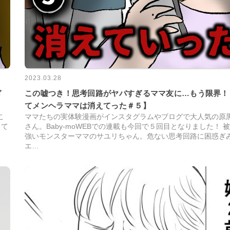
2023.03.28
ぎ
この嘘つき！思考回路がヤバすぎるママ友に…もう限界！
てメンヘラママは消えてった＃５】
こ
ママたちの実体験漫画がインスタグラムやブログで大人気の原
って
さん。Baby-moWEBでの連載も今回で５回目となりました！ 
強いモンスターママのサユリちゃん。危ない思考回路に困惑ぎ
エ…