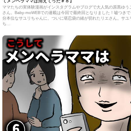
てメンヘラママは消えてった＃８】
ママたちの実体験漫画がインスタグラムやブログで大人気の原黒ゆう
さん。Baby-moWEBでの連載は今回で最終回となりました！嘘つきで
分本位なサユリちゃんに、ついに堪忍袋の緒が切れたリエさん。サユ
ち…