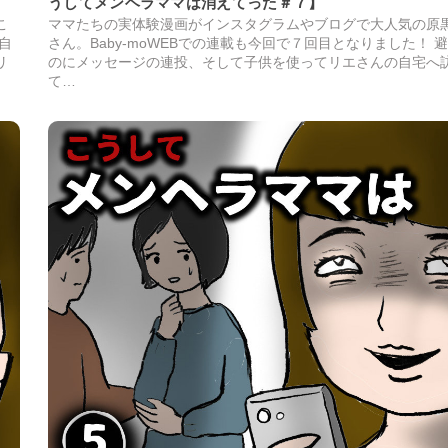
うしてメンヘラママは消えてった＃７】
こ
ママたちの実体験漫画がインスタグラムやブログで大人気の原
自
さん。Baby-moWEBでの連載も今回で７回目となりました！ 
リ
のにメッセージの連投、そして子供を使ってリエさんの自宅へ
て…