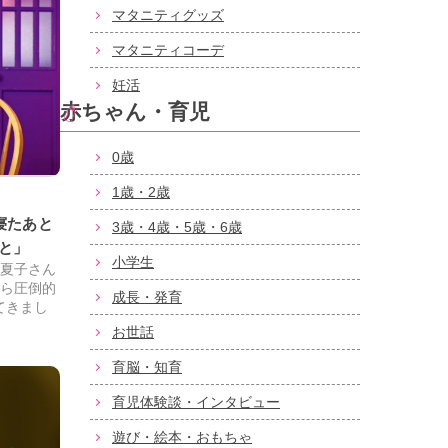
マタニティグッズ
マタニティコーデ
妊活
赤ちゃん・育児
0歳
1歳・2歳
寝たあと
3歳・4歳・5歳・6歳
と」
小学生
澤夏子さん
から圧倒的
成長・発育
てきまし
お世話
育脳・知育
育児体験談・インタビュー
遊び・絵本・おもちゃ