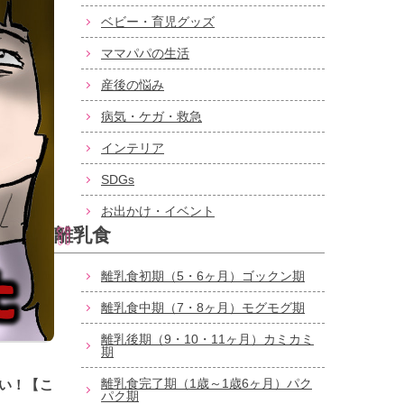
ベビー・育児グッズ
ママパパの生活
産後の悩み
病気・ケガ・救急
インテリア
SDGs
お出かけ・イベント
離乳食
離乳食初期（5・6ヶ月）ゴックン期
離乳食中期（7・8ヶ月）モグモグ期
離乳後期（9・10・11ヶ月）カミカミ
期
離乳食完了期（1歳～1歳6ヶ月）パク
い！【こ
パク期