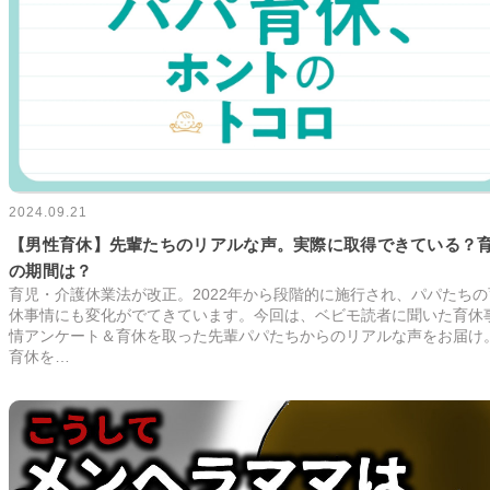
2024.09.21
【男性育休】先輩たちのリアルな声。実際に取得できている？
の期間は？
育児・介護休業法が改正。2022年から段階的に施行され、パパたちの
休事情にも変化がでてきています。今回は、ベビモ読者に聞いた育休
情アンケート＆育休を取った先輩パパたちからのリアルな声をお届け
育休を…