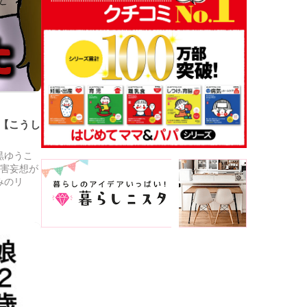
【こうし
黒ゆうこ
被害妄想が
みのリ