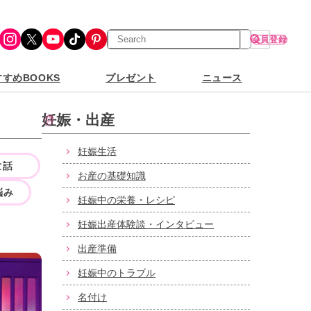
検
Instagram
X
YouTube
TikTok
Pinterest
会員登録
索
すめBOOKS
プレゼント
ニュース
妊娠・出産
妊娠生活
世話
お産の基礎知識
悩み
妊娠中の栄養・レシピ
妊娠出産体験談・インタビュー
出産準備
妊娠中のトラブル
名付け