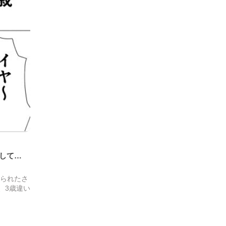
して…
せられたさ
、3歳違い