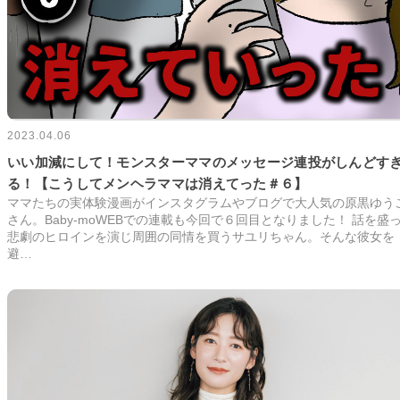
2023.04.06
いい加減にして！モンスターママのメッセージ連投がしんどす
る！【こうしてメンヘラママは消えてった＃６】
ママたちの実体験漫画がインスタグラムやブログで大人気の原黒ゆう
さん。Baby-moWEBでの連載も今回で６回目となりました！ 話を盛
悲劇のヒロインを演じ周囲の同情を買うサユリちゃん。そんな彼女を
避…