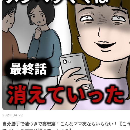
2023.04.27
自分勝手で嘘つきで妄想癖！こんなママ友ならいらない！【こ