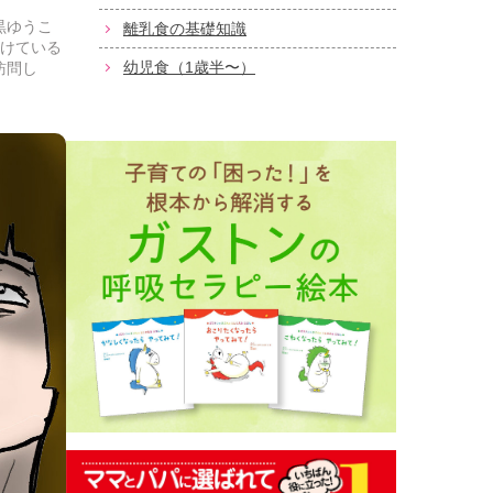
黒ゆうこ
離乳食の基礎知識
避けている
幼児食（1歳半〜）
訪問し