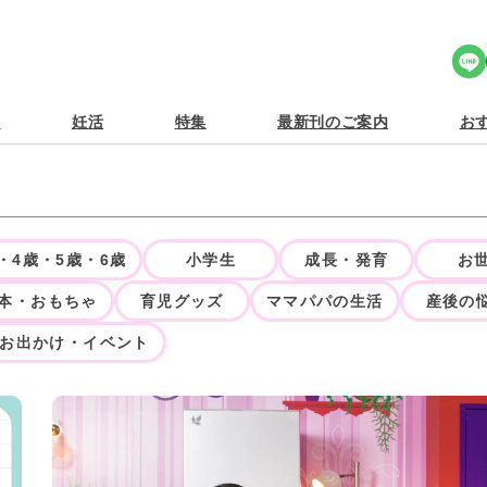
Share Icon
食
妊活
特集
最新刊のご案内
おす
・4歳・5歳・6歳
小学生
成長・発育
お
本・おもちゃ
育児グッズ
ママパパの生活
産後の
お出かけ・イベント