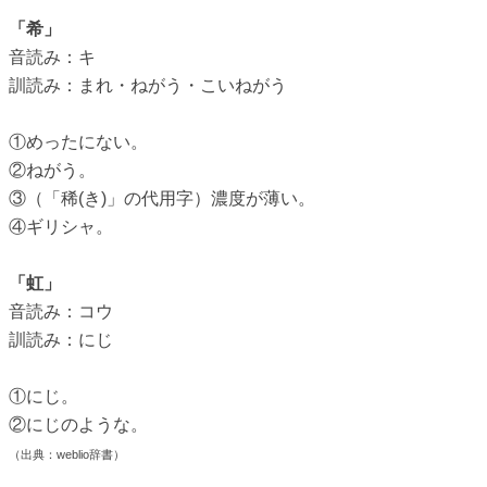
「希」
音読み：キ
訓読み：まれ・ねがう・こいねがう
①めったにない。
②ねがう。
③（「稀(き)」の代用字）濃度が薄い。
④ギリシャ。
「虹」
音読み：コウ
訓読み：にじ
①にじ。
②にじのような。
（出典：weblio辞書）