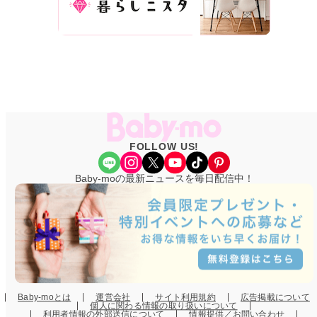
FOLLOW US!
Share Icon
Instagram
X
YouTube
TikTok
Pinterest
Baby-moの最新ニュースを毎日配信中！
Baby-moとは
運営会社
サイト利用規約
広告掲載について
個人に関わる情報の取り扱いについて
利用者情報の外部送信について
情報提供／お問い合わせ