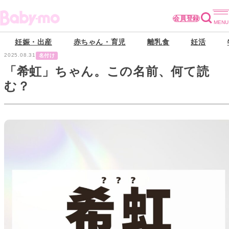
会員登録
妊娠・出産
赤ちゃん・育児
離乳食
妊活
2025.08.31
名付け
「希虹」ちゃん。この名前、何て読
む？