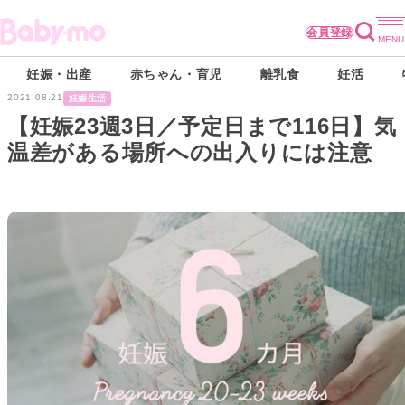
会員登録
妊娠・出産
赤ちゃん・育児
離乳食
妊活
2021.08.21
妊娠生活
【妊娠23週3日／予定日まで116日】気
温差がある場所への出入りには注意