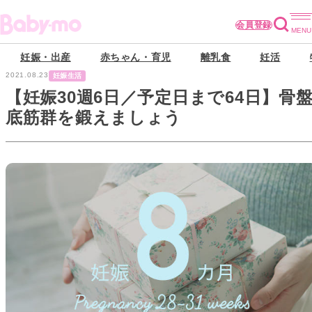
会員登録
妊娠・出産
赤ちゃん・育児
離乳食
妊活
2021.08.23
妊娠生活
【妊娠30週6日／予定日まで64日】骨
底筋群を鍛えましょう