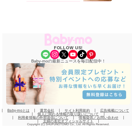
FOLLOW US!
Share Icon
Instagram
X
YouTube
TikTok
Pinterest
Baby-moの最新ニュースを毎日配信中！
Baby-moとは
運営会社
サイト利用規約
広告掲載について
個人に関わる情報の取り扱いについて
利用者情報の外部送信について
情報提供／お問い合わせ
主婦の友社オフィシャルサイト
Copyright (C) SHUFUNOTOMO Co., Ltd. All Rights Reserved.