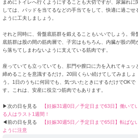
まめにトイレへ行くようにすることも大切ですが、尿漏れに
しては、パッドを当てるなどの手当てをして、快適に過ごせ
ように工夫しましょう。
それと同時に、骨盤底筋群を鍛えることもいいでしょう。骨
底筋群は股の間の筋肉層で、子宮はもちろん、内臓が股の間
ら落ちてしまわないように支えている筋肉です。
座っていても立っていても、肛門や膣口に力を入れてキュッ
締めることを意識するだけ。20回くらい続けてしてみましょ
う。1日のうちに何回でも、気づいたときにするだけでOKで
す。これは、安産に役立つ筋肉でもあります。
▶次の日を見る
【妊娠31週0日／予定日まで63日】働いて
る人はラスト1週間！
◀前の日を見る
【妊娠30週5日／予定日まで65日】転ばな
ように注意