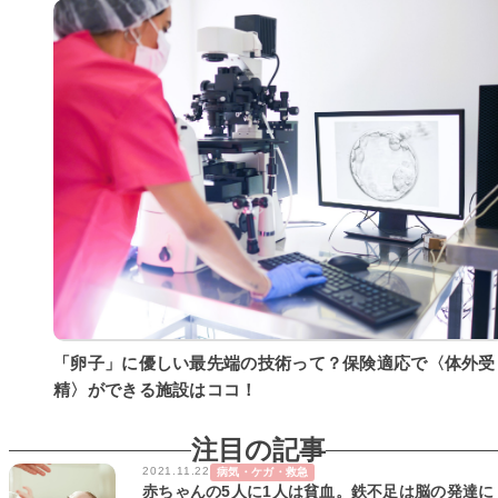
「卵子」に優しい最先端の技術って？保険適応で〈体外受
精〉ができる施設はココ！
注目の記事
2021.11.22
病気・ケガ・救急
赤ちゃんの5人に1人は貧血。鉄不足は脳の発達に