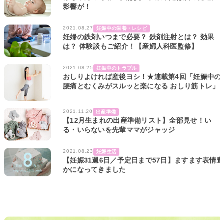
影響が！
2021.08.27
妊娠中の栄養・レシピ
妊婦の鉄剤いつまで必要？ 鉄剤注射とは？ 効果
は？ 体験談もご紹介！【産婦人科医監修】
2021.08.25
妊娠中のトラブル
おしりよければ産後ヨシ！★連載第4回「妊娠中
腰痛とむくみがスルッと楽になる おしり筋トレ」
2021.11.20
出産準備
【12月生まれの出産準備リスト】全部見せ！い
る・いらないを先輩ママがジャッジ
2021.08.23
妊娠生活
【妊娠31週6日／予定日まで57日】ますます表情
かになってきました