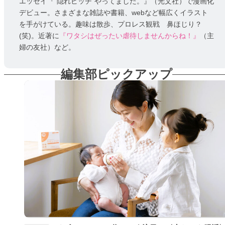
エッセイ『“隠れビッチ”やってました。』（光文社）で漫画化
デビュー。さまざまな雑誌や書籍、webなど幅広くイラスト
を手がけている。趣味は散歩、プロレス観戦 鼻ほじり？
(笑)。近著に
『ワタシはぜったい虐待しませんからね！』
（主
婦の友社）など。
編集部ピックアップ