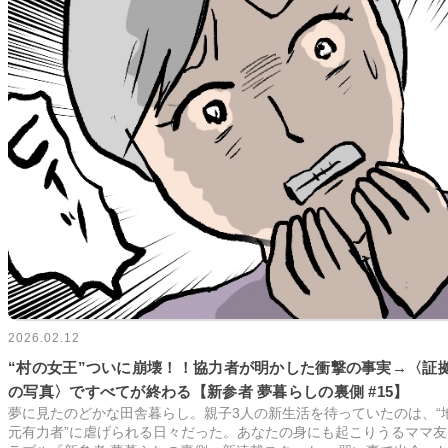
2026.02.12
“村の女王”ついに崩壊！！協力者が明かした衝撃の事実→〈証
の写真〉ですべてが終わる【新参者 夢暮らしの裏側 #15】
夢に見たのどかな田舎暮らし。親子3人の新生活を待っていたのは、“
元有力者”に虐げられる日々だった。あなたの身にも起こりうるママ友