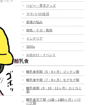
出会ったマ
ベビー・育児グッズ
ママパパの生活
産後の悩み
病気・ケガ・救急
インテリア
SDGs
お出かけ・イベント
離乳食
離乳食初期（5・6ヶ月）ゴックン期
離乳食中期（7・8ヶ月）モグモグ期
離乳後期（9・10・11ヶ月）カミカミ
期
離乳食完了期（1歳～1歳6ヶ月）パク
パク期