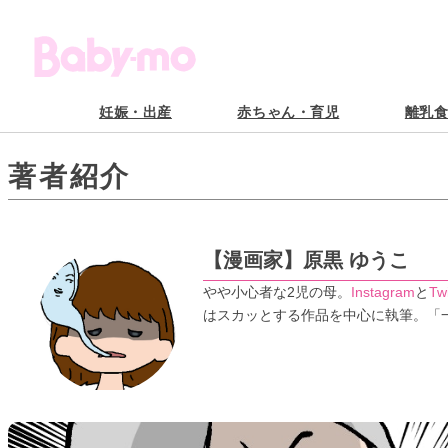
妊娠・出産
赤ちゃん・育児
離乳
著者紹介
【漫画家】
原黒 ゆうこ
やや小心者な2児の母。
Instagram
と
Twi
はスカッとする作品を中心に執筆。「