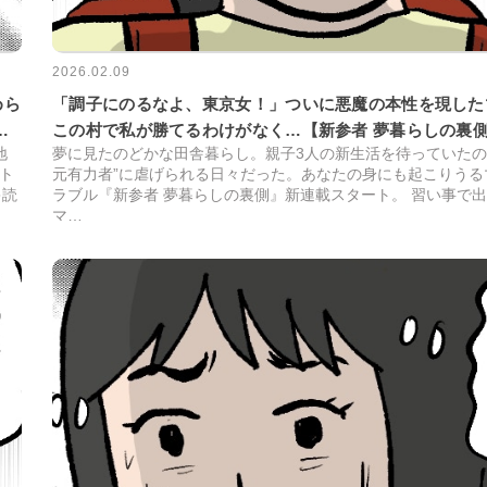
2026.02.09
「調子にのるなよ、東京女！」ついに悪魔の本性を現した
めら
この村で私が勝てるわけがなく…【新参者 夢暮らしの裏側 
夢に見たのどかな田舎暮らし。親子3人の新生活を待っていたの
地
元有力者”に虐げられる日々だった。あなたの身にも起こりうる
ト
ラブル『新参者 夢暮らしの裏側』新連載スタート。 習い事で
キ読
マ…