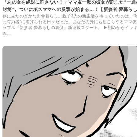
「あの女を絶対に許さない！」ママ友一派の彼女が託した“一通
封筒”。ついにボスママへの反撃が始まる…！【新参者 夢暮ら
夢に見たのどかな田舎暮らし。親子3人の新生活を待っていたのは、“
裏側 #13】
元有力者”に虐げられる日々だった。あなたの身にも起こりうるママ友
ラブル『新参者 夢暮らしの裏側』新連載スタート。 ▶初めからイッ
み…