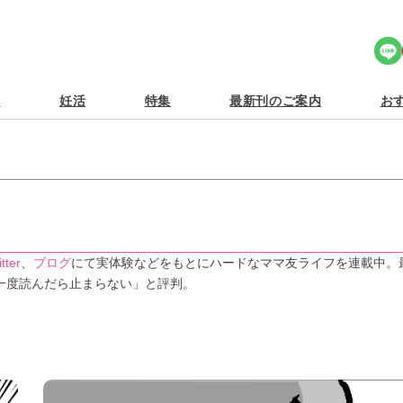
Share Icon
食
妊活
特集
最新刊のご案内
おす
tter
、
ブログ
にて実体験などをもとにハードなママ友ライフを連載中。
一度読んだら止まらない」と評判。