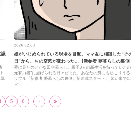
2026.02.08
抗議
娘がいじめられている現場を目撃。ママ友に相談した“そ
夢
日”から、村の空気が変わった…【新参者 夢暮らしの裏側 
地
夢に見たのどかな田舎暮らし。親子3人の新生活を待っていたの
ト
元有力者”に虐げられる日々だった。あなたの身にも起こりうる
キ読
ラブル『新参者 夢暮らしの裏側』新連載スタート。 習い事で
マ…
4
5
6