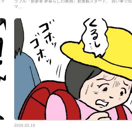
ラブル『新参者 夢暮らしの裏側』新連載スタート。 習い事で
たマ
マ…
2026.02.10