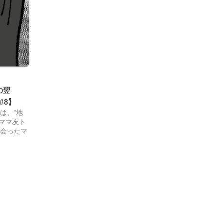
の翌
#8】
は、“地
ママ友ト
出会ったマ