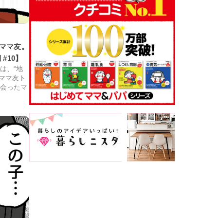
ママ友。
#10】
は、“地
ママ友ト
出会ったマ