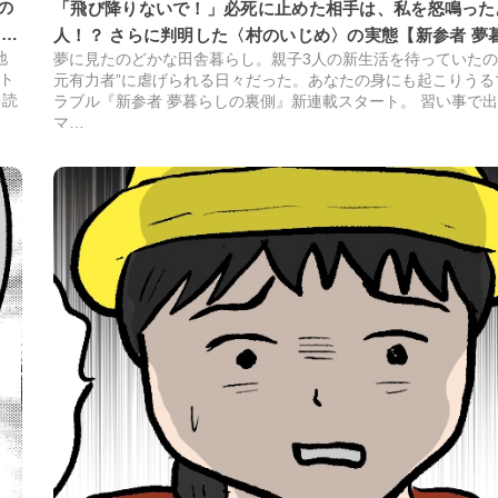
の
「飛び降りないで！」必死に止めた相手は、私を怒鳴った
しの
人！？ さらに判明した〈村のいじめ〉の実態【新参者 夢
地
夢に見たのどかな田舎暮らし。親子3人の新生活を待っていたの
裏側 #12】
ト
元有力者”に虐げられる日々だった。あなたの身にも起こりうる
キ読
ラブル『新参者 夢暮らしの裏側』新連載スタート。 習い事で
マ…