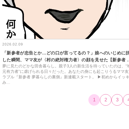
2026.02.09
「新参者が忠告とか…どの口が言ってるの？」娘へのいじめに
した瞬間、ママ友が〈村の絶対権力者〉の顔を見せた【新参者 
夢に見たのどかな田舎暮らし。親子3人の新生活を待っていたのは、“
暮らしの裏側 #9】
元有力者”に虐げられる日々だった。あなたの身にも起こりうるママ友
ラブル『新参者 夢暮らしの裏側』新連載スタート。 ▶初めからイッ
み…
1
2
3