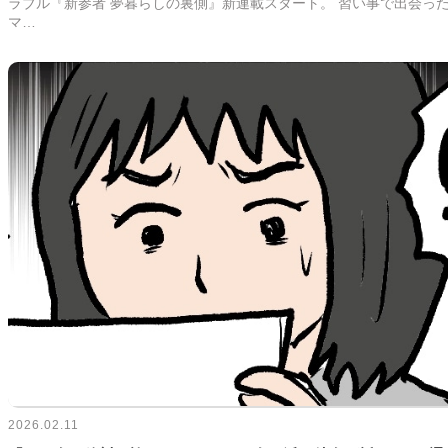
ラブル『新参者 夢暮らしの裏側』新連載スタート。 習い事で出会っ
マ…
2026.02.11