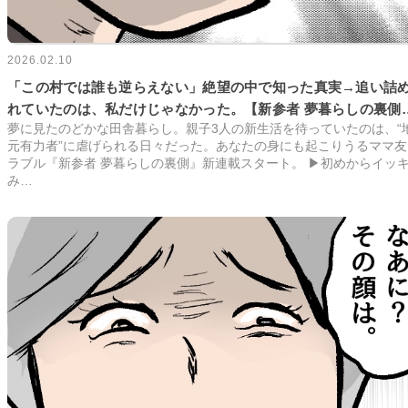
2026.02.10
「この村では誰も逆らえない」絶望の中で知った真実→追い詰
れていたのは、私だけじゃなかった。【新参者 夢暮らしの裏側
夢に見たのどかな田舎暮らし。親子3人の新生活を待っていたのは、“
#11】
元有力者”に虐げられる日々だった。あなたの身にも起こりうるママ友
ラブル『新参者 夢暮らしの裏側』新連載スタート。 ▶初めからイッ
み…