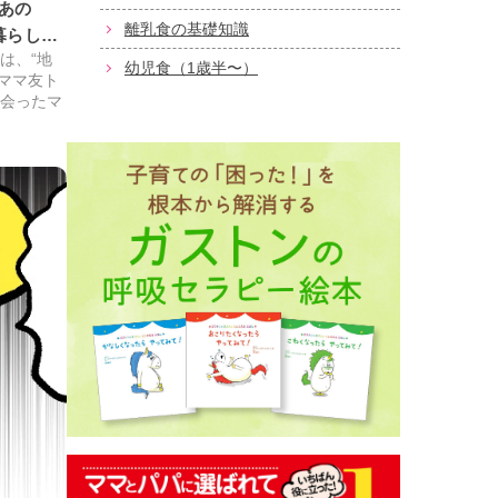
あの
離乳食の基礎知識
暮らしの
は、“地
幼児食（1歳半〜）
ママ友ト
出会ったマ