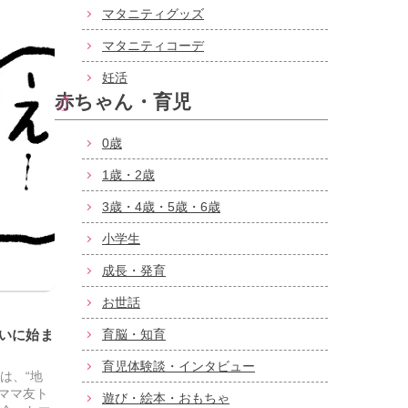
マタニティグッズ
マタニティコーデ
妊活
赤ちゃん・育児
0歳
1歳・2歳
3歳・4歳・5歳・6歳
小学生
成長・発育
お世話
いに始ま
育脳・知育
育児体験談・インタビュー
は、“地
ママ友ト
遊び・絵本・おもちゃ