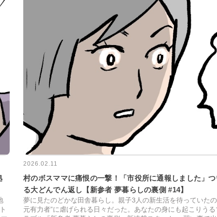
2026.02.11
村のボスママに痛恨の一撃！「市役所に通報しました」つ
拠
る大どんでん返し【新参者 夢暮らしの裏側 #14】
夢に見たのどかな田舎暮らし。親子3人の新生活を待っていたの
地
元有力者”に虐げられる日々だった。あなたの身にも起こりうる
ト