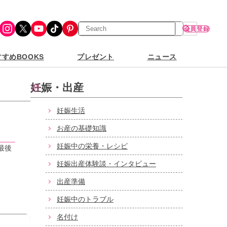
検
Instagram
X
YouTube
TikTok
Pinterest
会員登録
索
すめBOOKS
プレゼント
ニュース
妊娠・出産
妊娠生活
お産の基礎知識
妊娠中の栄養・レシピ
最後
妊娠出産体験談・インタビュー
出産準備
妊娠中のトラブル
名付け