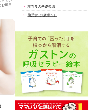
できてい
とお風呂
離乳食の基礎知識
幼児食（1歳半〜）
】