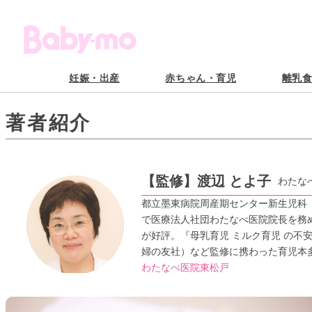
妊娠・出産
赤ちゃん・育児
離乳
著者紹介
【監修】
渡辺 とよ子
わたな
都立墨東病院周産期センター新生児科（
で医療法人社団わたなべ医院院長を務
が好評。『母乳育児 ミルク育児 の不安
婦の友社）など監修に携わった育児本
わたなべ医院東松戸