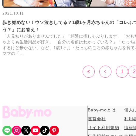
2021.10.11
歩き始めない！ウソ泣きしてる？1歳1ヶ月赤ちゃんの「コレふ
う？」にお答え！
「人見知りがありませんでした」「頻繁に指しゃぶりします」「おも
ゃよりも生活用品が好き」「自分の名前はわかっている？」「たっち
するけど歩かない」など、1歳1ヶ月・たっちのころの赤ちゃんを育て
ママの「…
1
2
Baby-moとは
個人
運営会社
利用
サイト利用規約
情報
Share Icon
Instagram
X
YouTube
TikTok
Pinterest