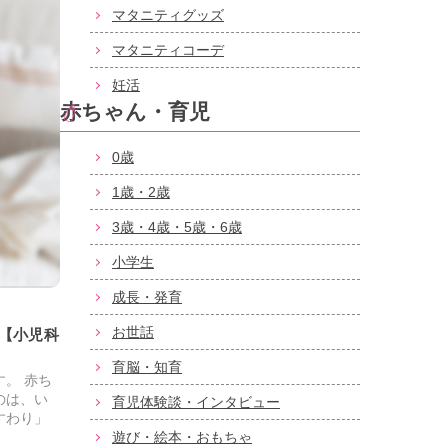
マタニティグッズ
マタニティコーデ
妊活
赤ちゃん・育児
0歳
1歳・2歳
3歳・4歳・5歳・6歳
小学生
成長・発育
お世話
【小児科
育脳・知育
。 赤ち
のは、い
育児体験談・インタビュー
すわり」
遊び・絵本・おもちゃ