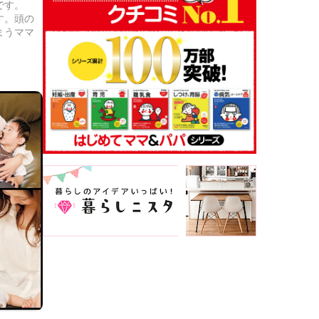
です。
す。頭の
まうママ