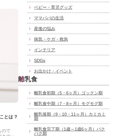
ベビー・育児グッズ
ママパパの生活
産後の悩み
病気・ケガ・救急
インテリア
SDGs
お出かけ・イベント
離乳食
離乳食初期（5・6ヶ月）ゴックン期
離乳食中期（7・8ヶ月）モグモグ期
離乳後期（9・10・11ヶ月）カミカミ
ことは？
期
離乳食完了期（1歳～1歳6ヶ月）パク
もので
パク期