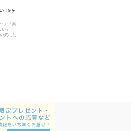
い！9ヶ
･･」「集
ない」
んの気にな