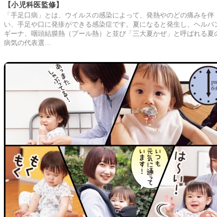
【小児科医監修】
「手足口病」とは、ウイルスの感染によって、発熱やのどの痛みを伴
い、手足や口に発疹ができる感染症です。夏になると発生し、ヘルパ
ギーナ、咽頭結膜熱（プール熱）と並び「三大夏かぜ」と呼ばれる夏
病気の代表選…