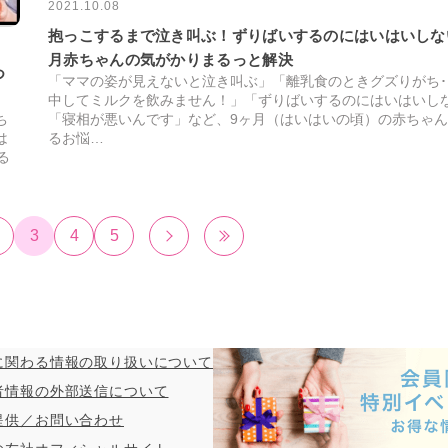
2021.10.08
抱っこするまで泣き叫ぶ！ずりばいするのにはいはいしな
月赤ちゃんの気がかりまるっと解決
つ
「ママの姿が見えないと泣き叫ぶ」「離乳食のときグズりがち･
中してミルクを飲みません！」「ずりばいするのにはいはいし
「寝相が悪いんです」など、9ヶ月（はいはいの頃）の赤ちゃ
ち
るお悩…
は
る
3
4
5
に関わる情報の取り扱いについて
者情報の外部送信について
提供／お問い合わせ