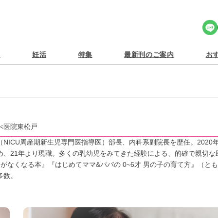
Share Icon
食
妊活
特集
最新刊のご案内
おす
べ医院東松戸
NICU周産期新生児専門医指導医）部長、内科系副院長を歴任。2020
め、21年より現職。多くの乳幼児をみてきた経験による、的確で親切な
がなくなる本』『はじめてママ&パパの 0~6才 男の子の育て方』（と
多数。