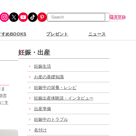
検
Instagram
X
YouTube
TikTok
Pinterest
会員登録
索
すめBOOKS
プレゼント
ニュース
妊娠・出産
妊娠生活
お産の基礎知識
妊娠中の栄養・レシピ
年ま
助言
妊娠出産体験談・インタビュー
もに主
出産準備
妊娠中のトラブル
名付け