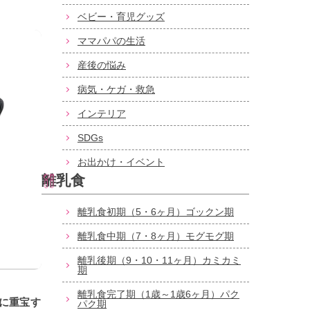
ベビー・育児グッズ
ママパパの生活
産後の悩み
病気・ケガ・救急
インテリア
SDGs
お出かけ・イベント
離乳食
離乳食初期（5・6ヶ月）ゴックン期
離乳食中期（7・8ヶ月）モグモグ期
離乳後期（9・10・11ヶ月）カミカミ
期
離乳食完了期（1歳～1歳6ヶ月）パク
に重宝す
パク期