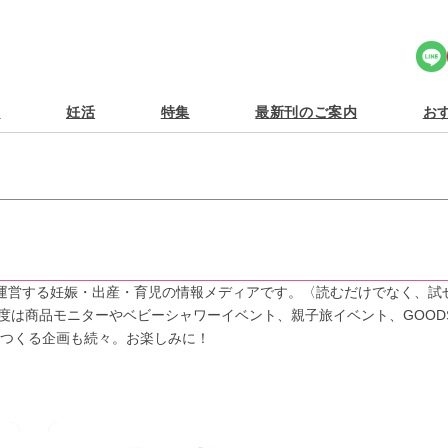
Share Icon
食
妊活
特集
最新刊のご案内
おす
社が運営する妊娠・出産・育児の情報メディアです。〈読むだけでなく、試
年度は商品モニターやベビーシャワーイベント、親子旅イベント、GOOD
につくる企画も続々。お楽しみに！