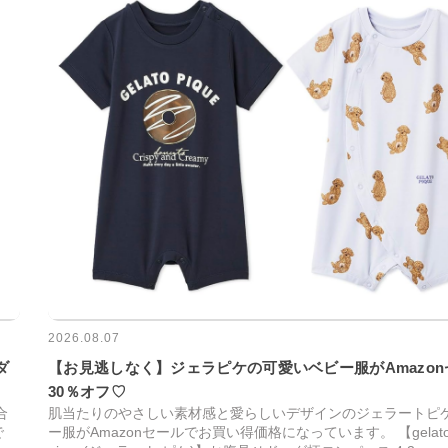
2026.08.07
ダ
【お見逃しなく】ジェラピケの可愛いベビー服がAmazo
30％オフ♡
合
肌当たりのやさしい素材感と愛らしいデザインのジェラートピ
で
ー服がAmazonセールでお買い得価格になっています。 【gelat