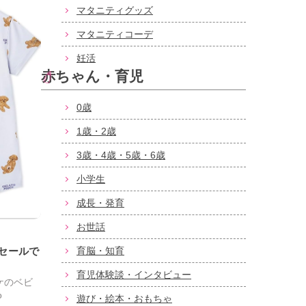
マタニティグッズ
マタニティコーデ
妊活
赤ちゃん・育児
0歳
1歳・2歳
3歳・4歳・5歳・6歳
小学生
成長・発育
お世話
nセールで
育脳・知育
育児体験談・インタビュー
ケのベビ
o
遊び・絵本・おもちゃ