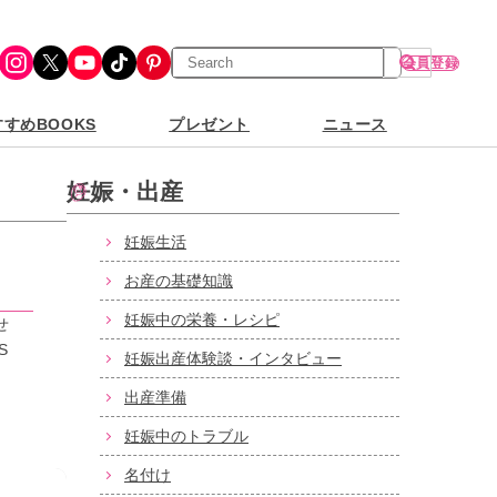
検
Instagram
X
YouTube
TikTok
Pinterest
会員登録
索
すめBOOKS
プレゼント
ニュース
妊娠・出産
妊娠生活
お産の基礎知識
妊娠中の栄養・レシピ
せ
S
妊娠出産体験談・インタビュー
出産準備
妊娠中のトラブル
名付け