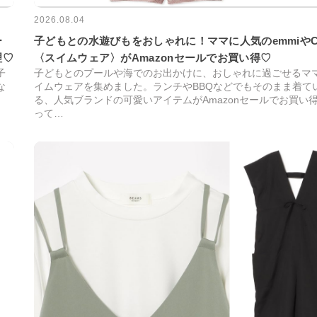
2026.08.04
ー
子どもとの水遊びもをおしゃれに！ママに人気のemmiやC
理♡
〈スイムウェア〉がAmazonセールでお買い得♡
子
子どもとのプールや海でのお出かけに、おしゃれに過ごせるマ
な
イムウェアを集めました。ランチやBBQなどでもそのまま着て
る、人気ブランドの可愛いアイテムがAmazonセールでお買い
って…