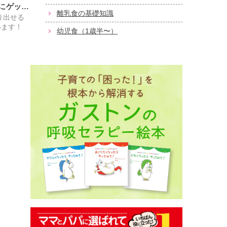
にゲッ
離乳食の基礎知識
り出せる
います！
幼児食（1歳半〜）