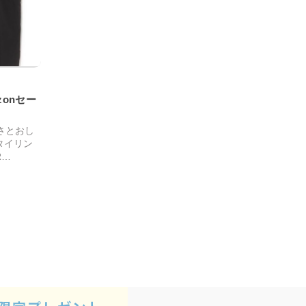
onセー
さとおし
タイリン
R…