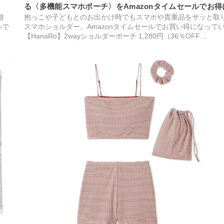
る〈多機能スマホポーチ〉をAmazonタイムセールでお得
遊
抱っこや子どもとのお出かけ時でもスマホや貴重品をサッと取
ト！
ルで
スマホショルダー。Amazonタイムセールでお買い得になって
【HanaRo】2wayショルダーポーチ 1,280円（36％OFF…