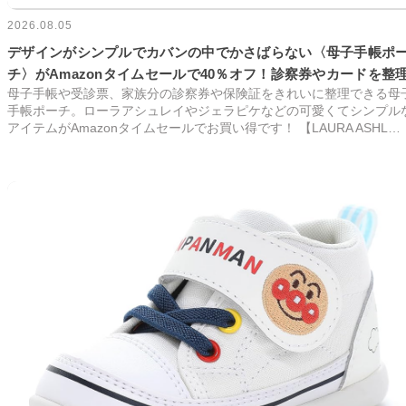
2026.08.05
デザインがシンプルでカバンの中でかさばらない〈母子手帳ポ
チ〉がAmazonタイムセールで40％オフ！診察券やカードを整
母子手帳や受診票、家族分の診察券や保険証をきれいに整理できる母
手帳ポーチ。ローラアシュレイやジェラピケなどの可愛くてシンプル
アイテムがAmazonタイムセールでお買い得です！ 【LAURA ASHL…