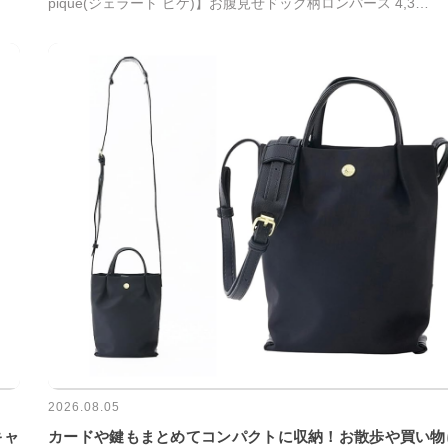
pique(ジェラート ピケ)】お腹見せドッグ柄ロンパース 4,3…
2026.08.05
キャ
カードや鍵もまとめてコンパクトに収納！お散歩や買い物