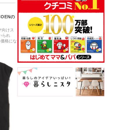
OENの
マ向けス
いられ
得価格にな