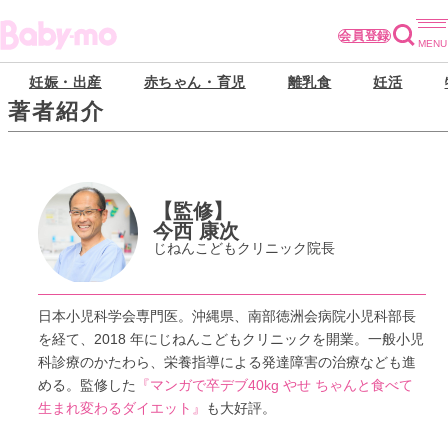
会員登録
妊娠・出産
赤ちゃん・育児
離乳食
妊活
著者紹介
【監修】
今西 康次
じねんこどもクリニック院長
日本小児科学会専門医。沖縄県、南部徳洲会病院小児科部長
を経て、2018 年にじねんこどもクリニックを開業。一般小児
科診療のかたわら、栄養指導による発達障害の治療なども進
める。監修した
『マンガで卒デブ40kg やせ ちゃんと食べて
生まれ変わるダイエット』
も大好評。