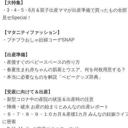
【大特集】
・3・4・5・6月＆双子出産ママが出産準備で買ったもの全部
見せSpecial！
【マタニティファッション】
・
プチプラおしゃ妊婦コーデSNAP
【出産準備】
・
産後すぐのベビースペースの作り方
・春夏生まれ赤ちゃんの肌着とウエア、何を何枚用意する？
・本当に必要なものを解説「ベビーグッズ辞典」
【安産に向けて＆出産】
・
新型コロナ中の産院の状況＆出産時の注意
・
陣痛・破水 お産の始まりとみんなの出産レポート
・
６・７・８・９・１０カ月＆産後1カ月 みんなの妊娠ライ
に密着