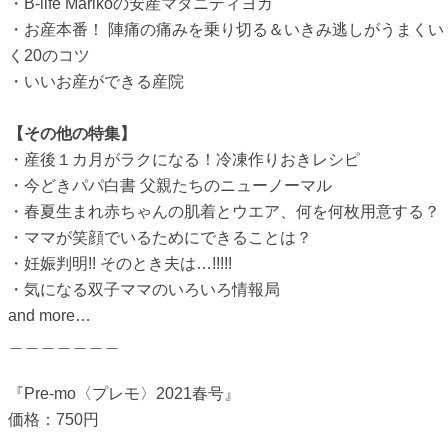
・B-life Marikoの安産マタニティヨガ
・お産本番！ 陣痛の痛みを乗り切る＆いきみ逃しがうまくい
く20のコツ
・いいお産ができる産院
【その他の特集】
・産後１カ月がラクになる！冷凍作りおきレシピ
・今どきパパ白書 父親たちのニューノーマル
・春夏生まれ赤ちゃんの肌着とウエア、何を何枚用意する？
・ママが笑顔でいるためにできることは？
・妊娠判明!! そのとき夫は…!!!!!
・気になる双子ママのいろいろ情報局
and more…
＿＿＿＿＿＿＿
『Pre-mo〈プレモ〉2021春号』
価格：750円