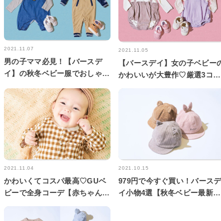
2021.11.07
2021.11.05
男の子ママ必見！【バースデ
【バースデイ】女の子ベビー
イ】の秋冬ベビー服でおしゃれ
かわいいが大豊作♡厳選3コー
が面白くなる予感♡
デ
2021.11.04
2021.10.15
かわいくてコスパ最高♡GUベ
979円で今すぐ買い！バース
ビーで全身コーデ【赤ちゃんフ
イ小物4選【秋冬ベビー最新
ァッション】
NEWS】