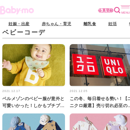
会員登録
妊娠・出産
赤ちゃん・育児
離乳食
妊活
ベビーコーデ
2021.12.17
2021.12.05
ベルメゾンのベビー服が意外と
この冬、毎日着せる勢い！【
可愛いかった！しかもプチプラ
ニクロ厳選】売り切れ必至の
～♡即買いアイテムをチェッ
ビー服をチェック！
ク！