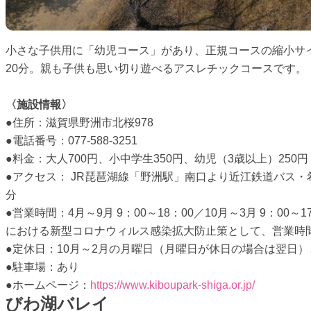
小さな子供用に「幼児コース」があり、正規コースの縮小サ
20分。親も子供も思い切り遊べるアスレチックコースです。
〈施設情報〉
●住所：滋賀県野洲市北桜978
●電話番号：077-588-3251
●料金：大人700円、小中学生350円、幼児（3歳以上）25
●アクセス： JR琵琶湖線「野洲駅」南口より近江鉄道バス・
分
●営業時間：4月～9月 9：00～18：00／10月～3月 9：
における新型コロナウィルス感染拡大防止策として、営業時
●定休日：10月～2月の月曜日（月曜日が休日の場合は翌日
●駐車場：あり
●ホームページ：
https://www.kiboupark-shiga.or.jp/
びわ湖バレイ