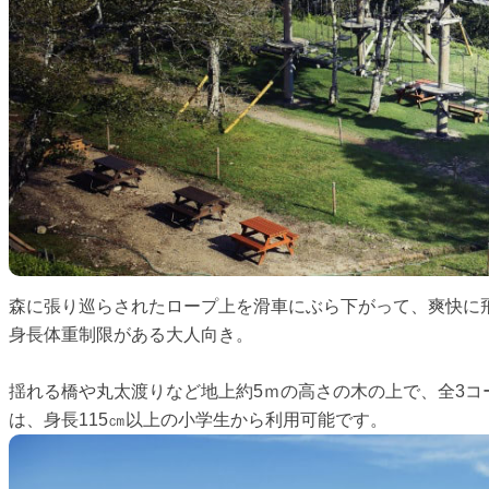
森に張り巡らされたロープ上を滑車にぶら下がって、爽快に
身長体重制限がある大人向き。
揺れる橋や丸太渡りなど地上約5ｍの高さの木の上で、全3コ
は、身長115㎝以上の小学生から利用可能です。