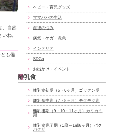
ベビー・育児グッズ
ママパパの生活
は、自然
産後の悩み
さいね。
病気・ケガ・救急
インテリア
なども備
SDGs
お出かけ・イベント
離乳食
離乳食初期（5・6ヶ月）ゴックン期
離乳食中期（7・8ヶ月）モグモグ期
離乳後期（9・10・11ヶ月）カミカミ
期
離乳食完了期（1歳～1歳6ヶ月）パク
パク期