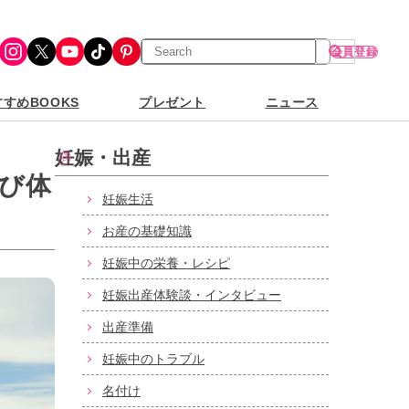
検
Instagram
X
YouTube
TikTok
Pinterest
会員登録
索
すめBOOKS
プレゼント
ニュース
妊娠・出産
び体
妊娠生活
お産の基礎知識
妊娠中の栄養・レシピ
妊娠出産体験談・インタビュー
出産準備
妊娠中のトラブル
名付け