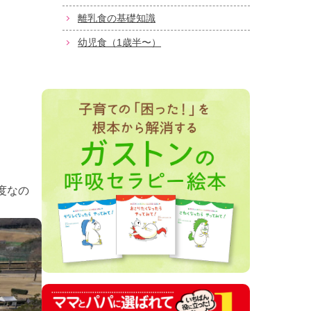
離乳食の基礎知識
幼児食（1歳半〜）
度なの