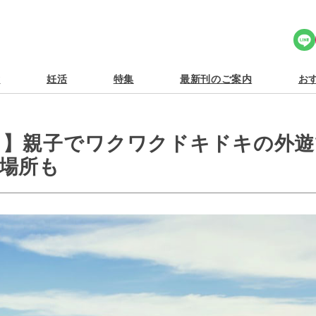
Share Icon
食
妊活
特集
最新刊のご案内
おす
ク】親子でワクワクドキドキの外遊
場所も