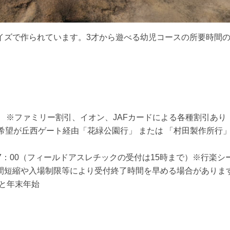
イズで作られています。3才から遊べる幼児コースの所要時間
0円 ※ファミリー割引、イオン、JAFカードによる各種割引あり
希望が丘西ゲート経由「花緑公園行」 または 「村田製作所行」
00～17：00（フィールドアスレチックの受付は15時まで）※行楽
間短縮や入場制限等により受付終了時間を早める場合がありま
）と年末年始