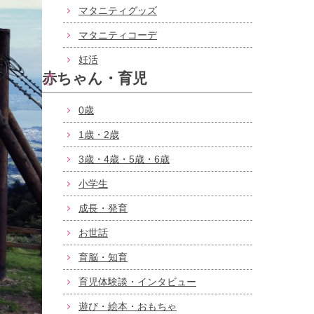
マタニティグッズ
マタニティコーデ
妊活
赤ちゃん・育児
0歳
1歳・2歳
3歳・4歳・5歳・6歳
小学生
成長・発育
お世話
育脳・知育
育児体験談・インタビュー
遊び・絵本・おもちゃ