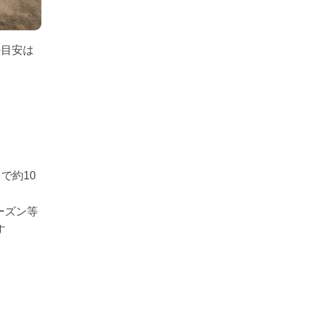
の目安は
で約10
シーズン等
す