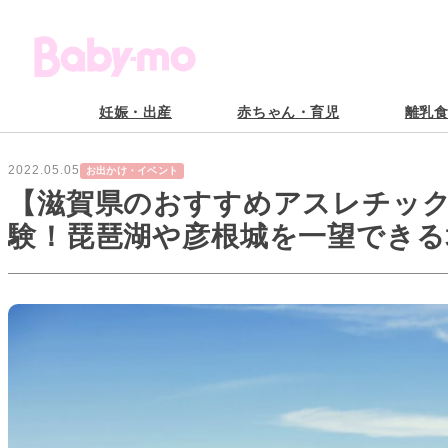
妊娠・出産
赤ちゃん・育児
離乳
2022.05.05
お出かけ・イベント
【滋賀県のおすすめアスレチッ
験！琵琶湖や彦根城を一望できる