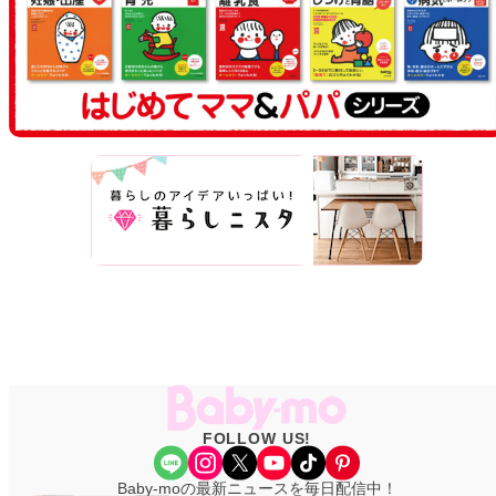
FOLLOW US!
Share Icon
Instagram
X
YouTube
TikTok
Pinterest
Baby-moの最新ニュースを毎日配信中！