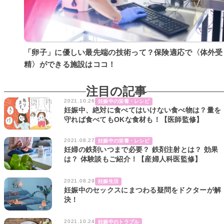
「卵子」に優しい最先端の技術って？保険適応で〈体外受
精〉ができる施設はココ！
注目の記事
2021.10.26
妊娠中の栄養・レシピ
妊娠中、絶対に食べてはいけない食べ物は？量を
守れば食べてもOKな食材も！【医師監修】
2021.08.27
妊娠中の栄養・レシピ
妊婦の鉄剤いつまで必要？ 鉄剤注射とは？ 効果
は？ 体験談もご紹介！【産婦人科医監修】
2021.08.29
妊娠生活
妊娠中のセックスにまつわる疑問をドクターが解
決！
2021.10.24
妊娠中のトラブル