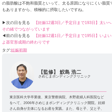
の脂肪酸は不飽和脂質といって、太る原因になりにくい脂質
もありますから、積極的に摂取したいですね。
▶次の日を見る
【妊娠12週3日／予定日まで193日】太いへ
その緒でつながっています
◀前の日を見る
【妊娠12週1日／予定日まで195日】いよい
よ器官形成期の終わりです
妊娠初期
【監修】
鮫島 浩二
さめじまボンディングクリニック
東京医科大学卒業後、東京警察病院、木野産婦人科医院など
をへて、2006年さめじまボンディングクリニック開院。妊婦
さん自身が主体になるお産を実践。また、母と子、父と子、