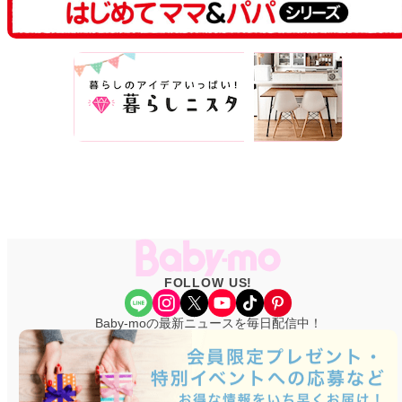
FOLLOW US!
Share Icon
Instagram
X
YouTube
TikTok
Pinterest
Baby-moの最新ニュースを毎日配信中！