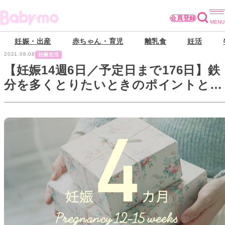
会員登録
妊娠・出産
赤ちゃん・育児
離乳食
妊活
2021.08.08
妊娠生活
【妊娠14週6日／予定日まで176日】鉄
分を多くとりたいときのポイントと
は？