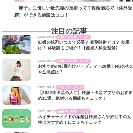
「卵子」に優しい最先端の技術って？保険適応で〈体外受
精〉ができる施設はココ！
注目の記事
2021.08.27
妊娠中の栄養・レシピ
妊婦の鉄剤いつまで必要？ 鉄剤注射とは？ 効果
は？ 体験談もご紹介！【産婦人科医監修】
2021.08.18
妊娠中の栄養・レシピ
おすすめの妊婦向けハーブティー20選！NGのも
や注意点は？
2021.08.31
マタニティグッズ
【2022年出産の人に】妊娠・出産アプリのおすす
め11選。絶対いる機能もチェック！
2021.08.25
妊娠中の栄養・レシピ
ネイチャーメイドの葉酸は妊婦さんや妊活中の女
性におすすめ！口コミもチェック