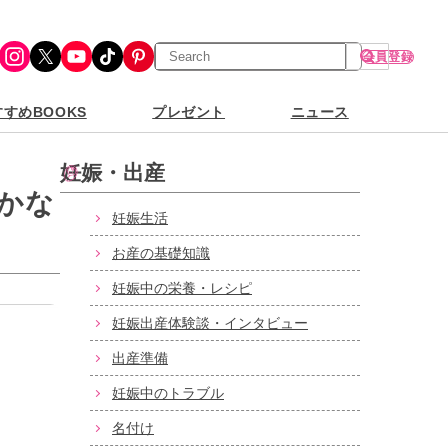
検
Instagram
X
YouTube
TikTok
Pinterest
会員登録
索
すめBOOKS
プレゼント
ニュース
妊娠・出産
かな
妊娠生活
お産の基礎知識
妊娠中の栄養・レシピ
妊娠出産体験談・インタビュー
出産準備
妊娠中のトラブル
名付け