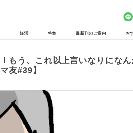
Share Icon
食
妊活
特集
最新刊のご案内
おす
！！もう、これ以上言いなりになん
マ友#39】