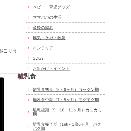
ベビー・育児グッズ
ママパパの生活
産後の悩み
病気・ケガ・救急
インテリア
起こりう
SDGs
お出かけ・イベント
離乳食
離乳食初期（5・6ヶ月）ゴックン期
離乳食中期（7・8ヶ月）モグモグ期
離乳後期（9・10・11ヶ月）カミカミ
期
離乳食完了期（1歳～1歳6ヶ月）パク
パク期