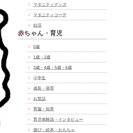
マタニティグッズ
マタニティコーデ
妊活
赤ちゃん・育児
0歳
1歳・2歳
3歳・4歳・5歳・6歳
小学生
成長・発育
お世話
育脳・知育
育児体験談・インタビュー
遊び・絵本・おもちゃ