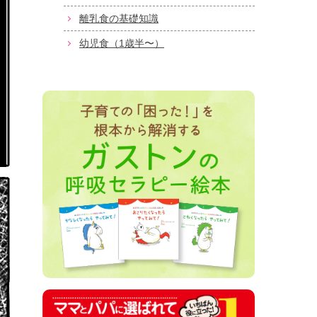
離乳食の基礎知識
幼児食（1歳半〜）