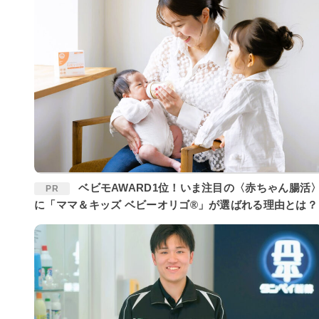
ベビモAWARD1位！いま注目の〈赤ちゃん腸活〉
PR
に「ママ＆キッズ ベビーオリゴ®」が選ばれる理由とは？