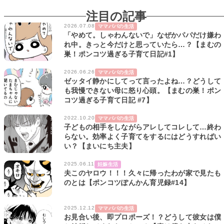
注目の記事
2026.07.08
ママパパの生活
「やめて。しゃわんないで」なぜかパパだけ嫌わ
れ中。きっと今だけと思っていたら…？【まむの
巣！ポンコツ過ぎる子育て日記#1】
2026.06.26
ママパパの生活
ゼッタイ静かにしてって言ったよね…？どうして
も我慢できない母に怒り心頭。【まむの巣！ポン
コツ過ぎる子育て日記 #7】
2022.10.20
ママパパの生活
子どもの相手をしながらアレしてコレして…終わ
らない。効率よく子育てをするにはどうすればい
い？【まいにち主夫】
2025.06.11
妊娠生活
夫このヤロウ！！！久々に帰ったわが家で見たも
のとは【ポンコツぽんかん育児録#14】
2025.12.12
ママパパの生活
お見合い後、即プロポーズ！？どうして彼女は僕