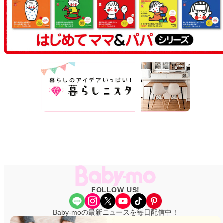
FOLLOW US!
Share Icon
Instagram
X
YouTube
TikTok
Pinterest
Baby-moの最新ニュースを毎日配信中！