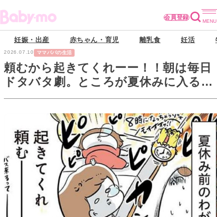
会員登録
妊娠・出産
赤ちゃん・育児
離乳食
妊活
2026.07.10
ママパパの生活
頼むから起きてくれーー！！朝は毎日
ドタバタ劇。ところが夏休みに入る
と…？【まむの巣！ポンコツ過ぎる子
育て日記】