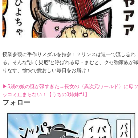
授業参観に手作りメダルを持参！？リンスは週一で流し忘れ
る。そんな“歩く災厄”と呼ばれる母・まむと、クセ強家族が
りなす、愉快で愛おしい毎日をお届け！
▶5歳の娘の謎が深すぎた→長女の〈異次元ワールド〉に母
ッコミ止まらない！【うちの3姉妹#1】
フォロー