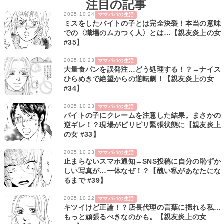
注目の記事
2025.10.24
ママパパの生活
ミスをしたバイトの子とは完全決裂！本当の意味
での〈職場のムカつく人〉とは…【親友炎上の女
#35】
2025.10.23
ママパパの生活
大量食パンを誤発注…どう処理する！？→ナイス
ひらめきで絶望からの逆転劇！【親友炎上の女
#34】
2025.10.23
ママパパの生活
バイトの子にクレームを注意した結果。まさかの
逆ギレ！？現場がピリピリ緊張状態に【親友炎上
の女 #33】
2025.10.23
ママパパの生活
止まらないスマホ通知→SNS投稿に自分の恥ずか
しい写真が…一体なぜ！？【醜い私があなたにな
るまで #39】
2025.10.22
ママパパの生活
キツイけど正論！？店長代理の言葉に揺れる私…
もっと頑張るべきなのかも。【親友炎上の女