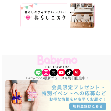
FOLLOW US!
Share Icon
Instagram
X
YouTube
TikTok
Pinterest
Baby-moの最新ニュースを毎日配信中！