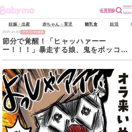
会員登録
妊娠・出産
赤ちゃん・育児
離乳食
妊活
2025.11.02
ママパパの生活
節分で覚醒！「ヒャッハァーー
ー！！！」暴走する娘、鬼をボッコボ
コに【まむの巣！ポンコツ過ぎる子育
て日記 #4】