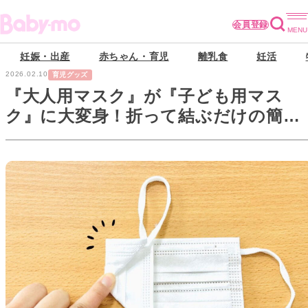
会員登録
妊娠・出産
赤ちゃん・育児
離乳食
妊活
2026.02.10
育児グッズ
『大人用マスク』が『子ども用マス
ク』に大変身！折って結ぶだけの簡単
裏ワザ。いざという時にお役立ち♪