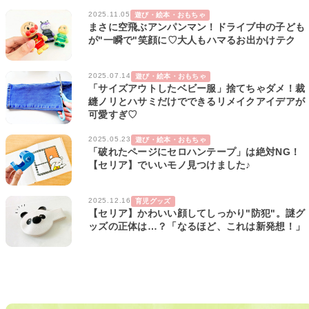
2025.11.05
遊び・絵本・おもちゃ
まさに空飛ぶアンパンマン！ドライブ中の子ども
が"一瞬で"笑顔に♡大人もハマるお出かけテク
2025.07.14
遊び・絵本・おもちゃ
「サイズアウトしたベビー服」捨てちゃダメ！裁
縫ノリとハサミだけでできるリメイクアイデアが
可愛すぎ♡
2025.05.23
遊び・絵本・おもちゃ
「破れたページにセロハンテープ」は絶対NG！
【セリア】でいいモノ見つけました♪
2025.12.16
育児グッズ
【セリア】かわいい顔してしっかり"防犯"。謎グ
ッズの正体は…？「なるほど、これは新発想！」