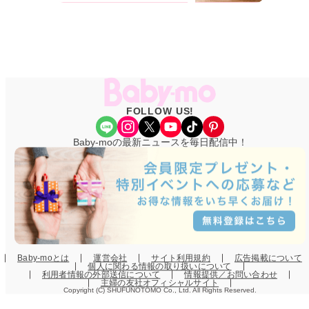
FOLLOW US!
Share Icon
Instagram
X
YouTube
TikTok
Pinterest
Baby-moの最新ニュースを毎日配信中！
Baby-moとは
運営会社
サイト利用規約
広告掲載について
個人に関わる情報の取り扱いについて
利用者情報の外部送信について
情報提供／お問い合わせ
主婦の友社オフィシャルサイト
Copyright (C) SHUFUNOTOMO Co., Ltd. All Rights Reserved.