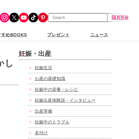
検
Instagram
X
YouTube
TikTok
Pinterest
会員登録
索
すめBOOKS
プレゼント
ニュース
妊娠・出産
かし
妊娠生活
お産の基礎知識
妊娠中の栄養・レシピ
妊娠出産体験談・インタビュー
出産準備
妊娠中のトラブル
名付け