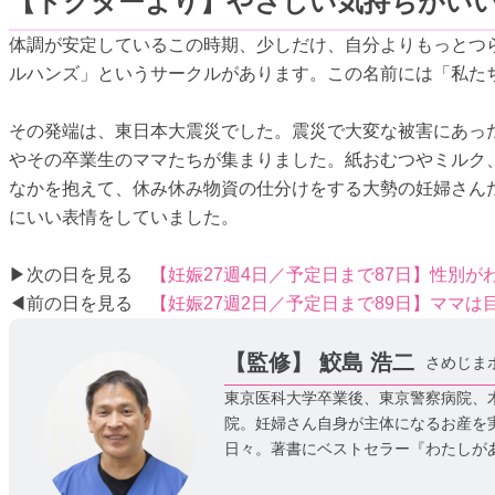
【ドクターより】やさしい気持ちがい
体調が安定しているこの時期、少しだけ、自分よりもっとつ
ルハンズ」というサークルがあります。この名前には「私た
その発端は、東日本大震災でした。震災で大変な被害にあっ
やその卒業生のママたちが集まりました。紙おむつやミルク
なかを抱えて、休み休み物資の仕分けをする大勢の妊婦さん
にいい表情をしていました。
▶次の日を見る
【妊娠27週4日／予定日まで87日】性別
◀前の日を見る
【妊娠27週2日／予定日まで89日】ママ
【監修】
鮫島 浩二
さめじま
東京医科大学卒業後、東京警察病院、木
院。妊婦さん自身が主体になるお産を
日々。著書にベストセラー『わたしが