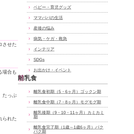
ベビー・育児グッズ
ママパパの生活
産後の悩み
病気・ケガ・救急
ロさせた
インテリア
SDGs
お出かけ・イベント
る場合も
離乳食
離乳食初期（5・6ヶ月）ゴックン期
。たっぷ
離乳食中期（7・8ヶ月）モグモグ期
離乳後期（9・10・11ヶ月）カミカミ
期
れられた
離乳食完了期（1歳～1歳6ヶ月）パク
パク期