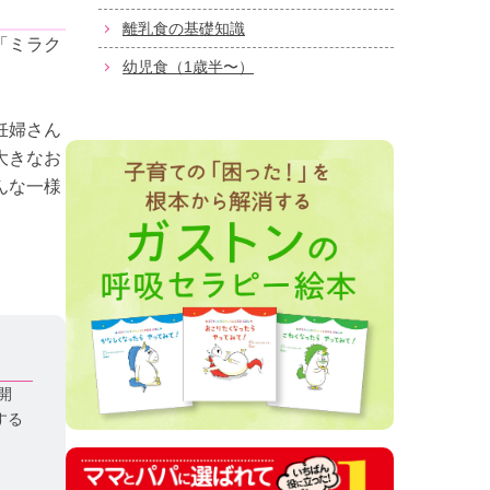
離乳食の基礎知識
「ミラク
幼児食（1歳半〜）
妊婦さん
大きなお
んな一様
開
する