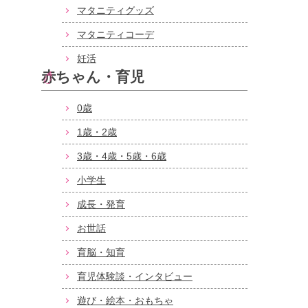
マタニティグッズ
マタニティコーデ
妊活
赤ちゃん・育児
0歳
1歳・2歳
3歳・4歳・5歳・6歳
小学生
成長・発育
お世話
育脳・知育
育児体験談・インタビュー
遊び・絵本・おもちゃ