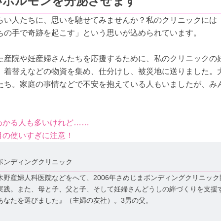
いホルモンを分泌させます
らい人たちに、思いを馳せてみませんか？私のクリニックには
ちの手で奇跡を起こす」という思いが込められています。
た産院や妊産婦さんたちを応援するために、私のクリニックの
、着替えなどの物資を集め、仕分けし、被災地に送りました。
たち。家庭の事情などで不安を抱えている人もいましたが、み
がわかる人も多いけれど……
は目の使いすぎに注意！
ボンディングクリニック
野産婦人科医院などをへて、2006年さめじまボンディングクリニック
実践。また、母と子、父と子、そして妊婦さんどうしの絆づくりを支援
あなたを選びました』（主婦の友社）。3男の父。