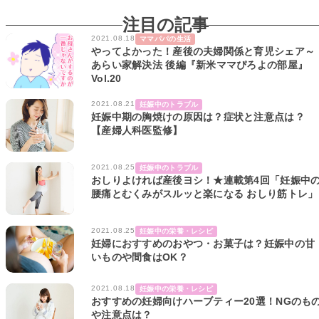
注目の記事
2021.08.18
ママパパの生活
やってよかった！産後の夫婦関係と育児シェア～
あらい家解決法 後編『新米ママぴろよの部屋』
Vol.20
2021.08.21
妊娠中のトラブル
妊娠中期の胸焼けの原因は？症状と注意点は？
【産婦人科医監修】
2021.08.25
妊娠中のトラブル
おしりよければ産後ヨシ！★連載第4回「妊娠中
腰痛とむくみがスルッと楽になる おしり筋トレ」
2021.08.25
妊娠中の栄養・レシピ
妊婦におすすめのおやつ・お菓子は？妊娠中の甘
いものや間食はOK？
2021.08.18
妊娠中の栄養・レシピ
おすすめの妊婦向けハーブティー20選！NGのも
や注意点は？