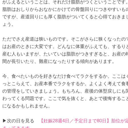
がふえるということは、それだけ脂肪がつくということです
脂肪はおしりからおなかにかけての骨盤回りにつきやすいも
ですが、産道回りにも厚く脂肪がついてくると心得ておきま
ょう。
ただでさえ産道は狭いものです。そこがさらに狭くなったの
はお産のときに大変です。どんなに体重がふえても、するり
産む人もいますが、たいていは脂肪がつきすぎると、お産の
間が長引いたり、難産になったりする傾向があります。
今、食べたいものを好きなだけ食べてラクをするか。ここは
っとこらえて、お産本番でラクをするか。よくよく考えて食
の管理をしていきましょう。もちろん、産後の体型戻しにも
わってくる問題です。ここで気を抜くと、あとで後悔するこ
になるかもしれません。
▶次の日を見る
【妊娠28週4日／予定日まで80日】胎位が