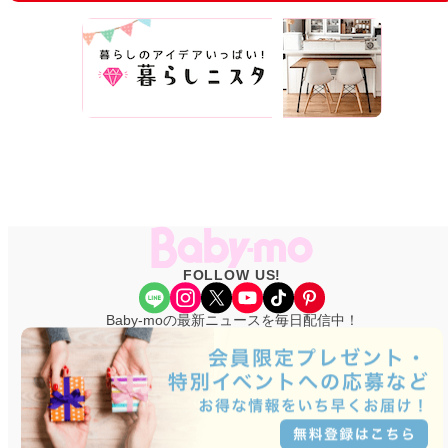
FOLLOW US!
Share Icon
Instagram
X
YouTube
TikTok
Pinterest
Baby-moの最新ニュースを毎日配信中！