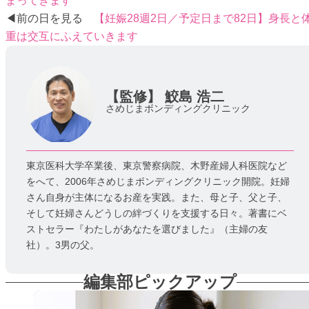
まってきます
◀前の日を見る
【妊娠28週2日／予定日まで82日】身長と
重は交互にふえていきます
【監修】
鮫島 浩二
さめじまボンディングクリニック
東京医科大学卒業後、東京警察病院、木野産婦人科医院など
をへて、2006年さめじまボンディングクリニック開院。妊婦
さん自身が主体になるお産を実践。また、母と子、父と子、
そして妊婦さんどうしの絆づくりを支援する日々。著書にベ
ストセラー『わたしがあなたを選びました』（主婦の友
社）。3男の父。
編集部ピックアップ