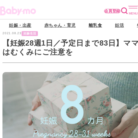
会員登録
妊娠・出産
赤ちゃん・育児
離乳食
妊活
2021.08.23
妊娠生活
【妊娠28週1日／予定日まで83日】マ
はむくみにご注意を