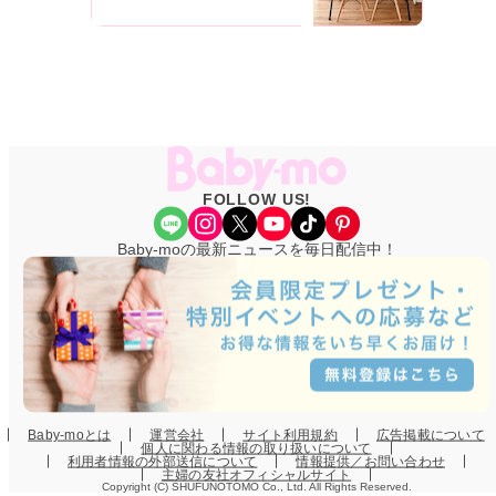
FOLLOW US!
Share Icon
Instagram
X
YouTube
TikTok
Pinterest
Baby-moの最新ニュースを毎日配信中！
Baby-moとは
運営会社
サイト利用規約
広告掲載について
個人に関わる情報の取り扱いについて
利用者情報の外部送信について
情報提供／お問い合わせ
主婦の友社オフィシャルサイト
Copyright (C) SHUFUNOTOMO Co., Ltd. All Rights Reserved.