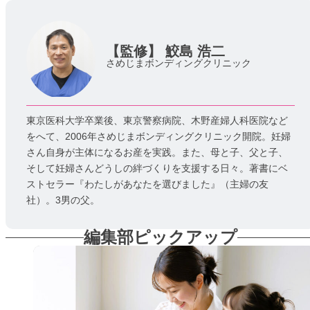
【監修】
鮫島 浩二
さめじまボンディングクリニック
東京医科大学卒業後、東京警察病院、木野産婦人科医院など
をへて、2006年さめじまボンディングクリニック開院。妊婦
さん自身が主体になるお産を実践。また、母と子、父と子、
そして妊婦さんどうしの絆づくりを支援する日々。著書にベ
ストセラー『わたしがあなたを選びました』（主婦の友
社）。3男の父。
編集部ピックアップ