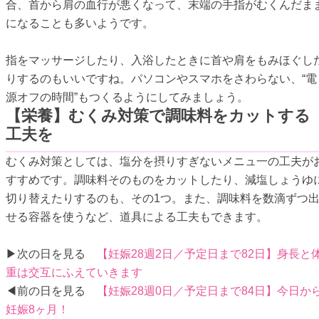
合、首から肩の血行が悪くなって、末端の手指がむくんだま
になることも多いようです。
指をマッサージしたり、入浴したときに首や肩をもみほぐし
りするのもいいですね。パソコンやスマホをさわらない、“電
源オフの時間”もつくるようにしてみましょう。
【栄養】むくみ対策で調味料をカットする
工夫を
むくみ対策としては、塩分を摂りすぎないメニュ一の工夫が
すすめです。調味料そのものをカットしたり、減塩しょうゆ
切り替えたりするのも、その1つ。また、調味料を数滴ずつ
せる容器を使うなど、道具による工夫もできます。
▶次の日を見る
【妊娠28週2日／予定日まで82日】身長と
重は交互にふえていきます
◀前の日を見る
【妊娠28週0日／予定日まで84日】今日か
妊娠8ヶ月！