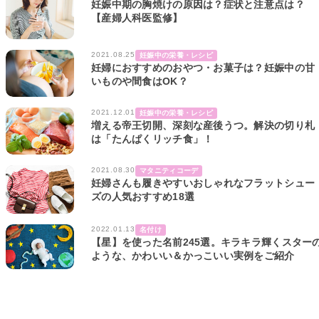
妊娠中期の胸焼けの原因は？症状と注意点は？
【産婦人科医監修】
2021.08.25
妊娠中の栄養・レシピ
妊婦におすすめのおやつ・お菓子は？妊娠中の甘
いものや間食はOK？
2021.12.01
妊娠中の栄養・レシピ
増える帝王切開、深刻な産後うつ。解決の切り札
は「たんぱくリッチ食」！
2021.08.30
マタニティコーデ
妊婦さんも履きやすいおしゃれなフラットシュー
ズの人気おすすめ18選
2022.01.13
名付け
【星】を使った名前245選。キラキラ輝くスター
ような、かわいい＆かっこいい実例をご紹介