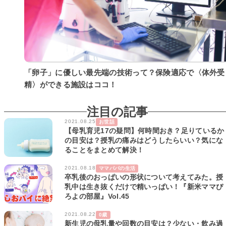
「卵子」に優しい最先端の技術って？保険適応で〈体外受
精〉ができる施設はココ！
注目の記事
2021.08.25
お世話
【母乳育児17の疑問】何時間おき？足りているか
の目安は？授乳の痛みはどうしたらいい？気にな
ることをまとめて解決！
2021.08.18
ママパパの生活
卒乳後のおっぱいの形状について考えてみた。授
乳中は生き抜くだけで精いっぱい！『新米ママぴ
ろよの部屋』Vol.45
2021.08.22
0歳
新生児の母乳量や回数の目安は？少ない・飲み過