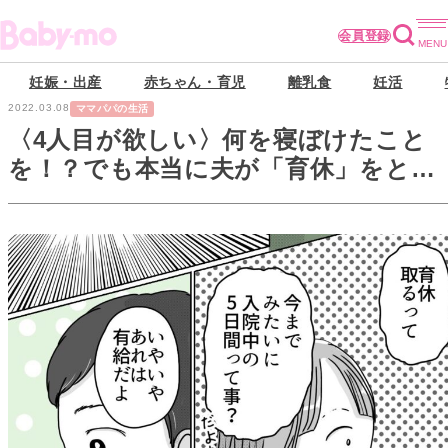
会員登録
妊娠・出産
赤ちゃん・育児
離乳食
妊活
2022.03.08
ママパパの生活
〈4人目が欲しい〉何を寝ぼけたこと
を！？でも本当に夫が「育休」をとれ
るのなら…【第5話】