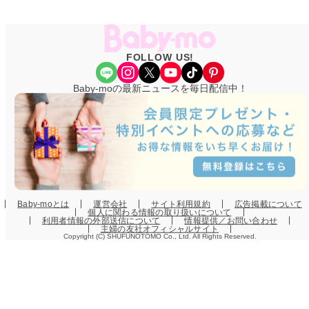
FOLLOW US!
Share Icon
Instagram
X
YouTube
TikTok
Pinterest
Baby-moの最新ニュースを毎日配信中！
Baby-moとは
運営会社
サイト利用規約
広告掲載について
個人に関わる情報の取り扱いについて
利用者情報の外部送信について
情報提供／お問い合わせ
主婦の友社オフィシャルサイト
Copyright (C) SHUFUNOTOMO Co., Ltd. All Rights Reserved.