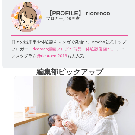
【PROFILE】
ricoroco
ブロガー／漫画家
日々の出来事や体験談をマンガで発信中。Ameba公式トップ
ブロガー
「ricoroco漫画ブログ〜育児・体験談漫画〜」
。イ
ンスタグラム
@ricoroco.2019
も大人気！
編集部ピックアップ