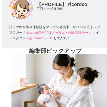
【PROFILE】
ricoroco
ブロガー／漫画家
日々の出来事や体験談をマンガで発信中。Ameba公式トップ
ブロガー
「ricoroco漫画ブログ〜育児・体験談漫画〜」
。イ
ンスタグラム
@ricoroco.2019
も大人気！
編集部ピックアップ