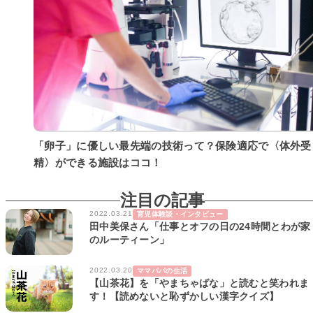
「卵子」に優しい最先端の技術って？保険適応で〈体外受
精〉ができる施設はココ！
注目の記事
2022.03.21
育児体験談・インタビュー
田中美保さん「仕事とオフの日の24時間とわが家
のルーティーン」
2022.03.20
ママパパの生活
【山茶花】を「やまちゃばな」と読むと笑われま
す！【読めないと恥ずかしい漢字クイズ】