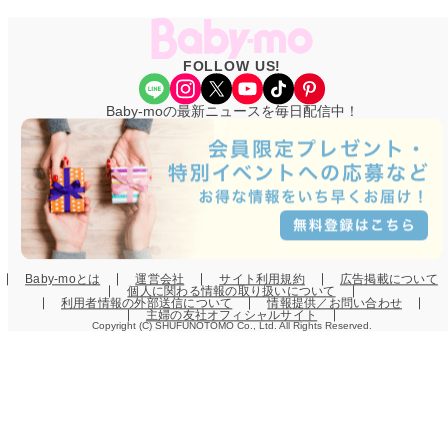
FOLLOW US!
Share Icon
Instagram
X
YouTube
TikTok
Pinterest
Baby-moの最新ニュースを毎日配信中！
Baby-moとは
運営会社
サイト利用規約
広告掲載について
個人に関わる情報の取り扱いについて
利用者情報の外部送信について
情報提供／お問い合わせ
主婦の友社オフィシャルサイト
Copyright (C) SHUFUNOTOMO Co., Ltd. All Rights Reserved.