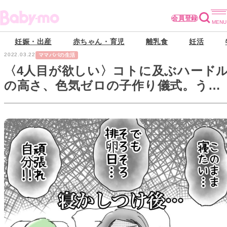
会員登録
妊娠・出産
赤ちゃん・育児
離乳食
妊活
2022.03.22
ママパパの生活
〈4人目が欲しい〉コトに及ぶハード
の高さ、色気ゼロの子作り儀式。うま
くコトをいたせても…【第7話】