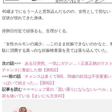
40歳までにもう一人と意気込んだものの、女性として切ない
症状が現れてきた身体。
排卵日付近で頑張るも、生理がくる。
「女性ホルモンの減少」…このまま妊娠できないのかなと、
駄に消費する真っ白な妊娠検査薬を見ては落ち込んでいた。
次の話
>>>
ある日突然、一気にガクン…！正真正銘のラス
チャンスに奮起した朝【第8話】
<<<
前の話
チャンスは多くて9回。39歳の妊活は不安要素い
っぱいで始まった…【第6話】
記事を読む
⇒⇒⇒
シュフ業の「思い通りにならないレベル」
群を抜いている【まいにち主夫#2】