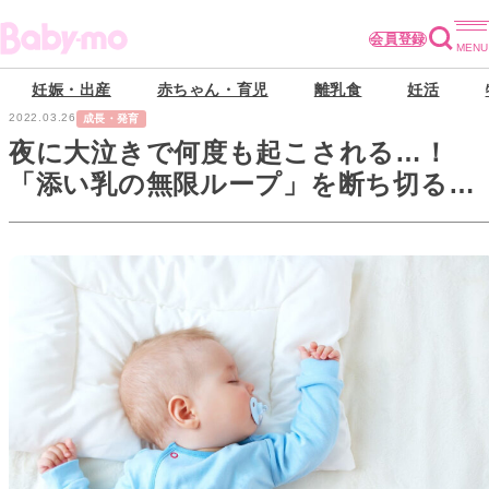
会員登録
妊娠・出産
赤ちゃん・育児
離乳食
妊活
2022.03.26
成長・発育
夜に大泣きで何度も起こされる…！
「添い乳の無限ループ」を断ち切る方
法【連載・愛波文の子どもの睡眠メソ
ッド】