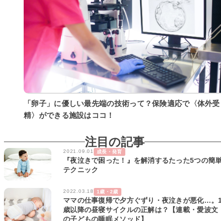
「卵子」に優しい最先端の技術って？保険適応で〈体外受
精〉ができる施設はココ！
注目の記事
2021.09.01
成長・発育
『夜泣きで困った！』を解消するたった5つの簡
テクニック
2022.03.18
1歳・2歳
ママの仕事復帰で夕方ぐずり・夜泣きが悪化…。
歳以降の昼寝サイクルの正解は？【連載・愛波文
の子どもの睡眠メソッド】