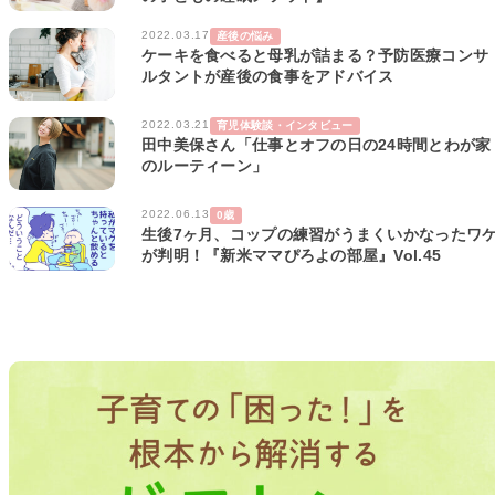
2022.03.17
産後の悩み
ケーキを食べると母乳が詰まる？予防医療コンサ
ルタントが産後の食事をアドバイス
2022.03.21
育児体験談・インタビュー
田中美保さん「仕事とオフの日の24時間とわが家
のルーティーン」
2022.06.13
0歳
生後7ヶ月、コップの練習がうまくいかなったワ
が判明！『新米ママぴろよの部屋』Vol.45