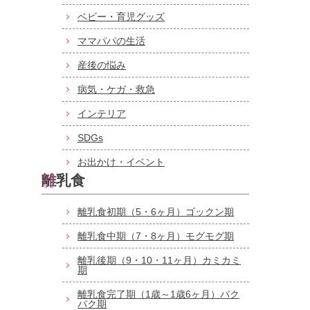
ベビー・育児グッズ
ママパパの生活
産後の悩み
病気・ケガ・救急
インテリア
SDGs
お出かけ・イベント
離乳食
離乳食初期（5・6ヶ月）ゴックン期
離乳食中期（7・8ヶ月）モグモグ期
離乳後期（9・10・11ヶ月）カミカミ
期
離乳食完了期（1歳～1歳6ヶ月）パク
パク期