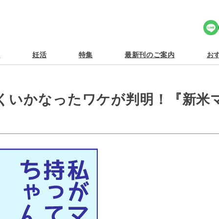
Share Icon
食
妊活
特集
最新刊のご案内
おす
くいかなったワケが判明！『新米