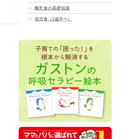
離乳食の基礎知識
幼児食（1歳半〜）