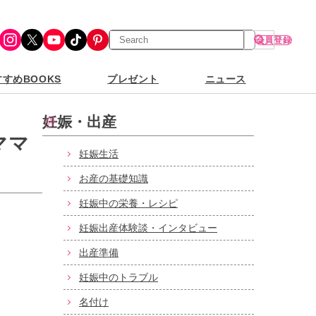
検
Instagram
X
YouTube
TikTok
Pinterest
会員登録
索
すめBOOKS
プレゼント
ニュース
妊娠・出産
ママ
妊娠生活
お産の基礎知識
妊娠中の栄養・レシピ
妊娠出産体験談・インタビュー
出産準備
妊娠中のトラブル
名付け