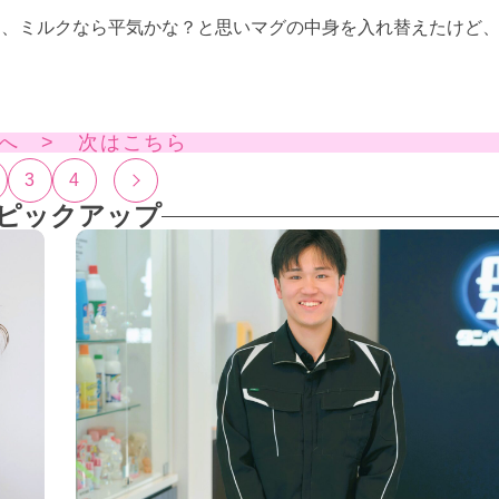
ら、ミルクなら平気かな？と思いマグの中身を入れ替えたけど
へ > 次はこちら
3
4
ピックアップ