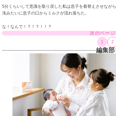
5分くらいして意識を取り戻した私は息子を着替えさせなが
滝みたいに息子の口からミルクが流れ落ちた。
な！なんで！？！？！！？
次のページ
1
2
編集部