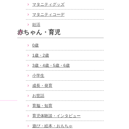
マタニティグッズ
マタニティコーデ
妊活
赤ちゃん・育児
0歳
1歳・2歳
3歳・4歳・5歳・6歳
小学生
成長・発育
お世話
育脳・知育
育児体験談・インタビュー
遊び・絵本・おもちゃ