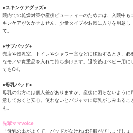
●スキンケアグッズ●
院内での乾燥対策や産後ビューティーのためには、入院中も
キンケアが欠かせません。少量タイプやお気に入りを用意し
て。
●サブバッグ●
売店や授乳室、トイレやシャワー室などに移動するとき、必
なモノや貴重品を入れて持ち歩けます。退院後はベビー用に
てもOK。
●母乳パッド●
母乳の出方には個人差がありますが、産後に困らないように
意しておくと安心。使わないとパジャマに母乳がしみ出るこ
も。
先輩ママvoice
「母乳の出がよくて、パッドがなければ洋服がびしょびしょ