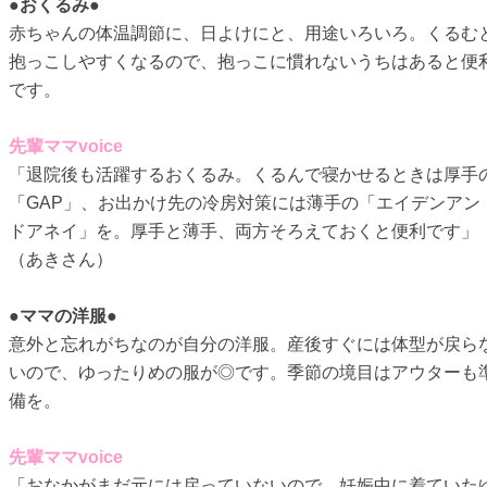
●おくるみ●
赤ちゃんの体温調節に、日よけにと、用途いろいろ。くるむ
抱っこしやすくなるので、抱っこに慣れないうちはあると便
です。
先輩ママvoice
「退院後も活躍するおくるみ。くるんで寝かせるときは厚手
「GAP」、お出かけ先の冷房対策には薄手の「エイデンアン
ドアネイ」を。厚手と薄手、両方そろえておくと便利です」
（あきさん）
●ママの洋服●
意外と忘れがちなのが自分の洋服。産後すぐには体型が戻ら
いので、ゆったりめの服が◎です。季節の境目はアウターも
備を。
先輩ママvoice
「おなかがまだ元には戻っていないので、妊娠中に着ていた