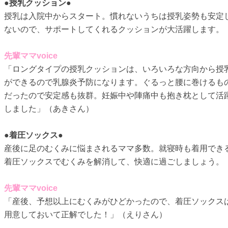
●授乳クッション●
授乳は入院中からスタート。慣れないうちは授乳姿勢も安定
ないので、サポートしてくれるクッションが大活躍します。
先輩ママvoice
「ロングタイプの授乳クッションは、いろいろな方向から授
ができるので乳腺炎予防になります。ぐるっと腰に巻けるも
だったので安定感も抜群。妊娠中や陣痛中も抱き枕として活
しました」（あきさん）
●着圧ソックス●
産後に足のむくみに悩まされるママ多数。就寝時も着用でき
着圧ソックスでむくみを解消して、快適に過ごしましょう。
先輩ママvoice
「産後、予想以上にむくみがひどかったので、着圧ソックス
用意しておいて正解でした！」（えりさん）