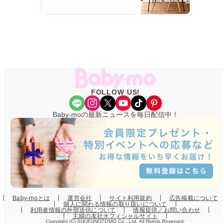
FOLLOW US!
Share Icon
Instagram
X
YouTube
TikTok
Pinterest
Baby-moの最新ニュースを毎日配信中！
Baby-moとは
運営会社
サイト利用規約
広告掲載について
個人に関わる情報の取り扱いについて
利用者情報の外部送信について
情報提供／お問い合わせ
主婦の友社オフィシャルサイト
Copyright (C) SHUFUNOTOMO Co., Ltd. All Rights Reserved.