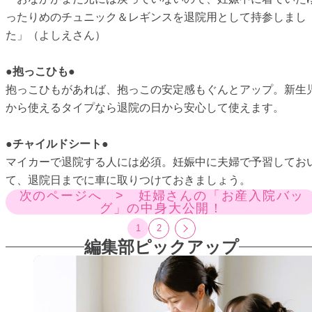
ったりめのチュニック＆レギンスを退院用として持参しまし
た」（よしえさん）
●抱っこひも●
抱っこひもがあれば、抱っこの安定感もぐんとアップ。新生
から使えるタイプなら退院の日から安心して使えます。
●チャイルドシート●
マイカーで退院する人には必須。妊娠中に夫婦で予習してお
て、退院日までに車に取りつけておきましょう。
次のページへ > 妊婦さんの「お産入院バッ
グ」の中身大公開！
1
2
編集部ピックアップ