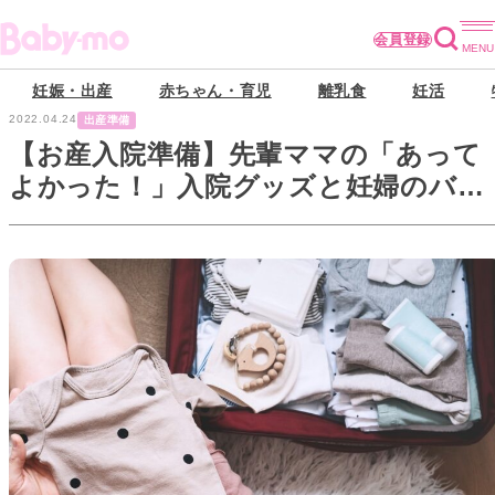
会員登録
妊娠・出産
赤ちゃん・育児
離乳食
妊活
2022.04.24
出産準備
【お産入院準備】先輩ママの「あって
よかった！」入院グッズと妊婦のバッ
グの中身を大公開