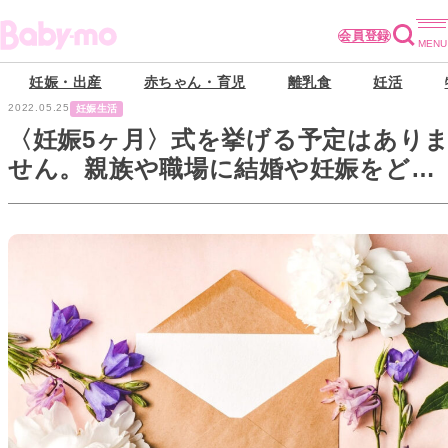
会員登録
妊娠・出産
赤ちゃん・育児
離乳食
妊活
2022.05.25
妊娠生活
〈妊娠5ヶ月〉式を挙げる予定はあり
せん。親族や職場に結婚や妊娠をどう
伝える？