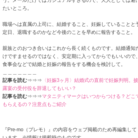
う。メールだけではカジュアルすぎるので、大人としては避
たいところ。
職場へは直属の上司に、結婚すること、妊娠していることと
定日、退職するのかなど今後のことを早めに報告すること。
親族とのおつき合いはこれから長く続くものです。結婚通知
けですませるのではなく、安定期に入ってからでもいいので
食事会などで結婚と妊娠の報告をする機会を検討して。
＿＿＿＿＿＿＿
記事を読む
⇒⇒⇒
〈妊娠3ヶ月〉結婚式の直前で妊娠判明。
露宴の受付役を辞退してもいい？
記事を読む
⇒⇒⇒
マタニティマークはいつからつける？どこ
もらえるの？注意点もご紹介
『Pre-mo（プレモ）』の内容をウェブ掲載のため再編集して
います。※情報は掲載時のものです