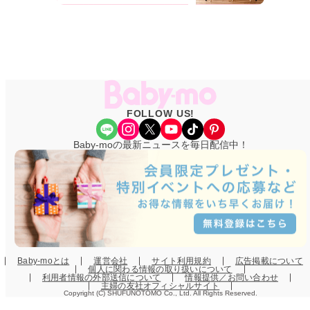
FOLLOW US!
Share Icon
Instagram
X
YouTube
TikTok
Pinterest
Baby-moの最新ニュースを毎日配信中！
Baby-moとは
運営会社
サイト利用規約
広告掲載について
個人に関わる情報の取り扱いについて
利用者情報の外部送信について
情報提供／お問い合わせ
主婦の友社オフィシャルサイト
Copyright (C) SHUFUNOTOMO Co., Ltd. All Rights Reserved.