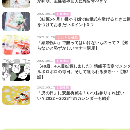
が判明。主催者や友人に報告すべき？
2022.05.18
妊娠生活
〈妊娠5ヶ月〉授かり婚で結婚式を挙げるときに
をつけておきたいポイント3つ
2022.01.28
ママパパの生活
「結婚祝い」で贈ってはいけないものって？【知
らないと恥ずかしいマナー講座】
2022.05.17
妊娠生活
〈40歳、4人目妊娠しました〉情緒不安定でメン
ルボロボロの毎日。そして迫られる決断･･･【第2
話】
2022.05.17
妊娠生活
「戌の日」に安産祈願を！いつお参りすればい
い？2022～2023年のカレンダーも紹介