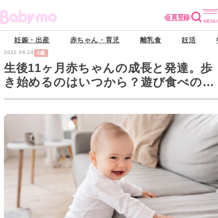
会員登録
妊娠・出産
赤ちゃん・育児
離乳食
妊活
2022.06.24
0歳
生後11ヶ月赤ちゃんの成長と発達。歩
き始めるのはいつから？遊び食べのお
悩み解決法も【小児科医監修】