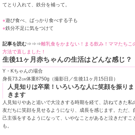
てとり入れて、鉄分を補って。
●
遊び食べ、ばっかり食べする子も
●
鉄分不足に気をつけて
記事を読む
⇒⇒⇒
離乳食をかまない！まる飲み！ママたちこ
方法で直しました！
生後11ヶ月赤ちゃんの生活はどんな感じ？
Y・Kちゃんの場合
身長73.2㎝体重8750g（撮影日／生後11ヶ月15日目）
人見知りは卒業！いろいろな人に笑顔を振りま
きます
人見知りやあと追いで大泣きする時期を経て、訪ねてきた私
友だちに笑顔を見せるようになり、成長を感じます。ただ、
己主張をするようになって、いやなことがあると泣きだすこ
も。