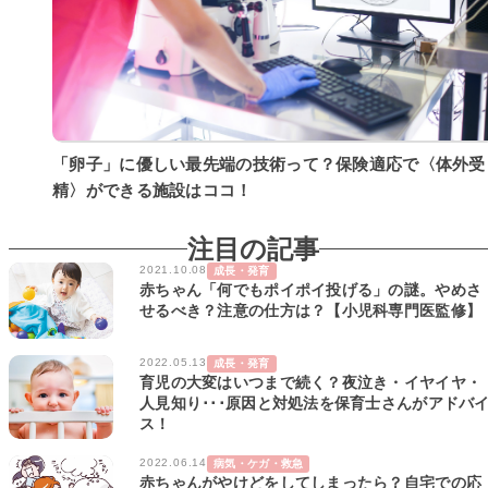
「卵子」に優しい最先端の技術って？保険適応で〈体外受
精〉ができる施設はココ！
注目の記事
2021.10.08
成長・発育
赤ちゃん「何でもポイポイ投げる」の謎。やめさ
せるべき？注意の仕方は？【小児科専門医監修】
2022.05.13
成長・発育
育児の大変はいつまで続く？夜泣き・イヤイヤ・
人見知り･･･原因と対処法を保育士さんがアドバ
ス！
2022.06.14
病気・ケガ・救急
赤ちゃんがやけどをしてしまったら？自宅での応