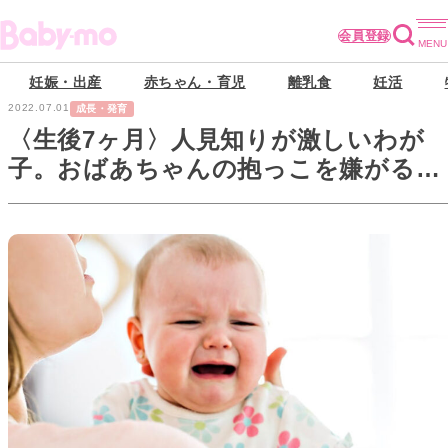
会員登録
妊娠・出産
赤ちゃん・育児
離乳食
妊活
2022.07.01
成長・発育
〈生後7ヶ月〉人見知りが激しいわが
子。おばあちゃんの抱っこを嫌がるか
ら肩身が狭くて…