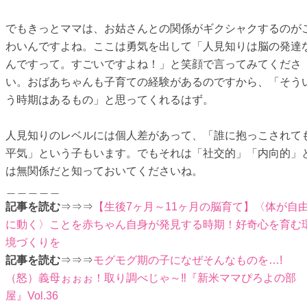
でもきっとママは、お姑さんとの関係がギクシャクするのが
わいんですよね。ここは勇気を出して「人見知りは脳の発達
んですって。すごいですよね！」と笑顔で言ってみてくださ
い。おばあちゃんも子育ての経験があるのですから、「そう
う時期はあるもの」と思ってくれるはず。
人見知りのレベルには個人差があって、「誰に抱っこされて
平気」という子もいます。でもそれは「社交的」「内向的」
は無関係だと知っておいてくださいね。
＿＿＿＿＿
記事を読む
⇒⇒⇒
【生後7ヶ月～11ヶ月の脳育て】〈体が自
に動く〉ことを赤ちゃん自身が発見する時期！好奇心を育む
境づくりを
記事を読む
⇒⇒⇒
モグモグ期の子になぜそんなものを…!
（怒）義母ぉぉぉ！取り調べじゃ～‼『新米ママぴろよの部
屋』Vol.36