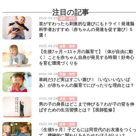
注目の記事
2022.06.30
成長・発育
首がすわったら刺激的な遊びにもトライ！発達脳
科学者おすすめ〈赤ちゃんの発達を促す遊び〉5
選！
2022.06.29
成長・発育
【生後7ヶ月～11ヶ月の脳育て】〈体が自由に動
く〉ことを赤ちゃん自身が発見する時期！好奇心
を育む環境づくりを
2022.06.28
育脳・知育
単純だけど実はすごい遊び！〈いないいないば
あ〉が赤ちゃんの脳育てにぴったりな理由とは？
2022.06.28
成長・発育
男の子の身長はどこまで伸びる？わが子の背を伸
ばすための生活習慣とは？【医師監修】
2022.06.26
成長・発育
〈生後5ヶ月〉子どもには同世代のお友達をつく
て、積極的に関わりをもたせたほうがいい？