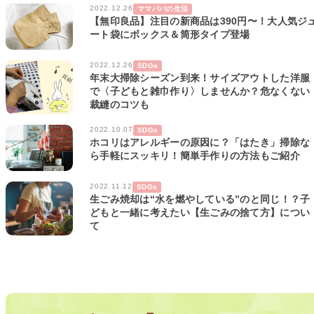
2022.12.26
ママパパの生活
【無印良品】注目の新商品は390円〜！大人気ジ
ート袋にボックス＆筒形タイプ登場
2022.12.26
SDGs
年末大掃除シーズン到来！サイズアウトした洋服
で〈子どもと雑巾作り〉しませんか？危なくない
裁縫のコツも
2022.10.07
SDGs
ホコリはアレルギーの原因に？「はたき」掃除な
ら手軽にスッキリ！簡単手作りの方法もご紹介
2022.11.12
SDGs
生ごみ焼却は“水を燃やしている”のと同じ！？子
どもと一緒に考えたい【生ごみの捨て方】につい
て