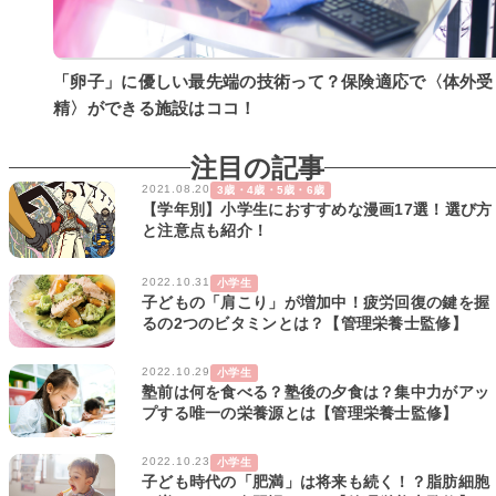
「卵子」に優しい最先端の技術って？保険適応で〈体外受
精〉ができる施設はココ！
注目の記事
2021.08.20
3歳・4歳・5歳・6歳
【学年別】小学生におすすめな漫画17選！選び方
と注意点も紹介！
2022.10.31
小学生
子どもの「肩こり」が増加中！疲労回復の鍵を握
るの2つのビタミンとは？【管理栄養士監修】
2022.10.29
小学生
塾前は何を食べる？塾後の夕食は？集中力がアッ
プする唯一の栄養源とは【管理栄養士監修】
2022.10.23
小学生
子ども時代の「肥満」は将来も続く！？脂肪細胞