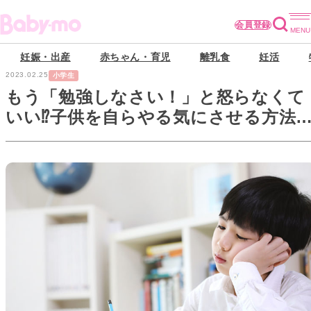
会員登録
妊娠・出産
赤ちゃん・育児
離乳食
妊活
2023.02.25
小学生
もう「勉強しなさい！」と怒らなくて
いい⁉子供を自らやる気にさせる方法
は？【動画あり／前編】