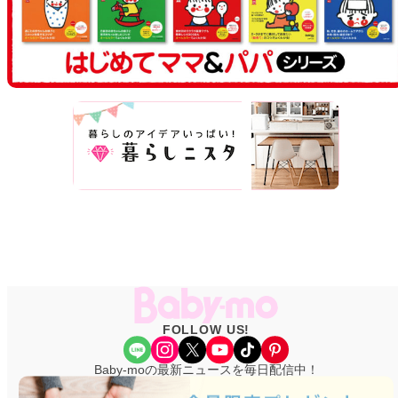
FOLLOW US!
Share Icon
Instagram
X
YouTube
TikTok
Pinterest
Baby-moの最新ニュースを毎日配信中！