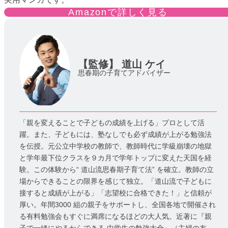
Amazonで詳しく見る
【監修】
道山 ケイ
思春期の子育てアドバイザー
「親を変えることで子どもの成績を上げる」プロとして活
躍。また、子どもには、塾なしでも必ず成績が上がる勉強法
を伝授。元公立中学校の教師で、教師時代に学級崩壊の地獄
と学年最下位クラスを９カ月で学年トップに変えた天国を経
験。この体験から“ 道山流思春期子育て法” を確立。教師の立
場からできることの限界を感じて独立。「道山流で子どもに
接すると成績が上がる」「志望校に合格できた！」と信頼が
厚い。年間3000 組の親子をサポートし、全国各地で開催され
る有料勉強会もすぐに満席になるほどの大人気。近著に『親