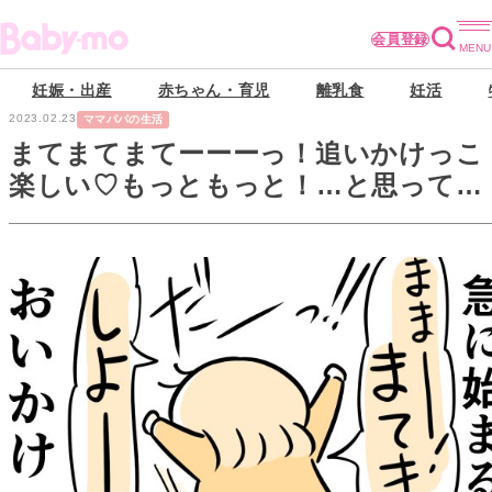
会員登録
妊娠・出産
赤ちゃん・育児
離乳食
妊活
2023.02.23
ママパパの生活
まてまてまてーーーっ！追いかけっこ
楽しい♡もっともっと！…と思ってい
たら、あれれ？【タマさん観察日記】