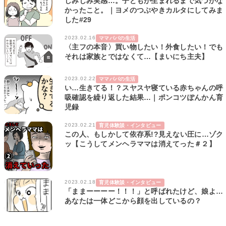
しみじみ実感…。子どもが生まれるまで気づかな
かったこと。｜ヨメのつぶやきカルタにしてみま
した#29
2023.02.16
ママパパの生活
〈主フの本音〉買い物したい！外食したい！でも
それは家族とではなくて…【まいにち主夫】
2023.02.22
ママパパの生活
い…生きてる！？スヤスヤ寝ている赤ちゃんの呼
吸確認を繰り返した結果…｜ポンコツぽんかん育
児録
2023.02.21
育児体験談・インタビュー
この人、もしかして依存系!?見えない圧に…ゾク
ッ【こうしてメンヘラママは消えてった＃２】
2023.02.18
育児体験談・インタビュー
「ままーーーー！！！」と呼ばれたけど、娘よ…
あなたは一体どこから顔を出しているの？