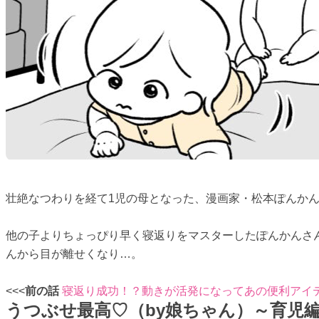
壮絶なつわりを経て1児の母となった、漫画家・松本ぽんかん
他の子よりちょっぴり早く寝返りをマスターしたぽんかんさ
んから目が離せくなり…。
<<<
前の話
寝返り成功！？動きが活発になってあの便利アイ
うつぶせ最高♡（by娘ちゃん）～育児