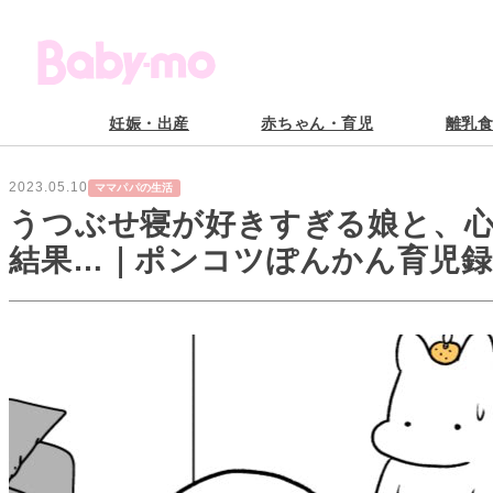
妊娠・出産
赤ちゃん・育児
離乳
2023.05.10
ママパパの生活
うつぶせ寝が好きすぎる娘と、
結果…｜ポンコツぽんかん育児録