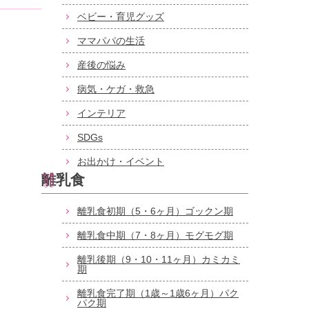
ベビー・育児グッズ
ママパパの生活
産後の悩み
病気・ケガ・救急
インテリア
SDGs
お出かけ・イベント
離乳食
離乳食初期（5・6ヶ月）ゴックン期
離乳食中期（7・8ヶ月）モグモグ期
離乳後期（9・10・11ヶ月）カミカミ
期
離乳食完了期（1歳～1歳6ヶ月）パク
パク期