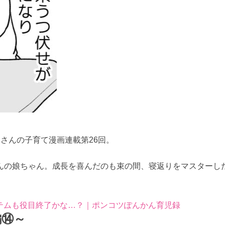
さんの子育て漫画連載第26回。
んの娘ちゃん。成長を喜んだのも束の間、寝返りをマスターし
テムも役目終了かな…？｜ポンコツぽんかん育児録
編⑭～