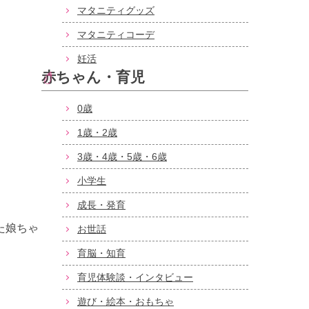
マタニティグッズ
マタニティコーデ
妊活
赤ちゃん・育児
0歳
1歳・2歳
3歳・4歳・5歳・6歳
小学生
成長・発育
た娘ちゃ
お世話
育脳・知育
育児体験談・インタビュー
遊び・絵本・おもちゃ