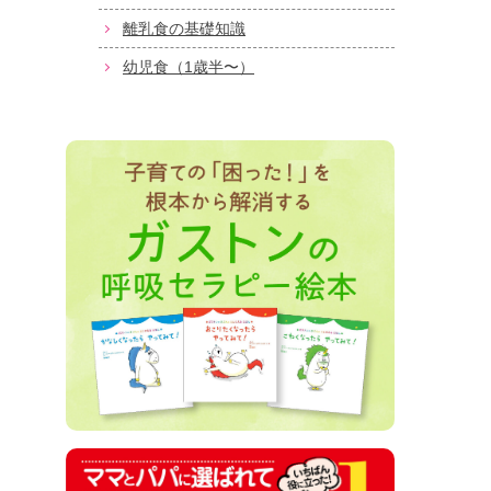
離乳食の基礎知識
幼児食（1歳半〜）