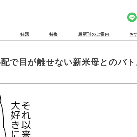
Share Icon
食
妊活
特集
最新刊のご案内
おす
心配で目が離せない新米母とのバト