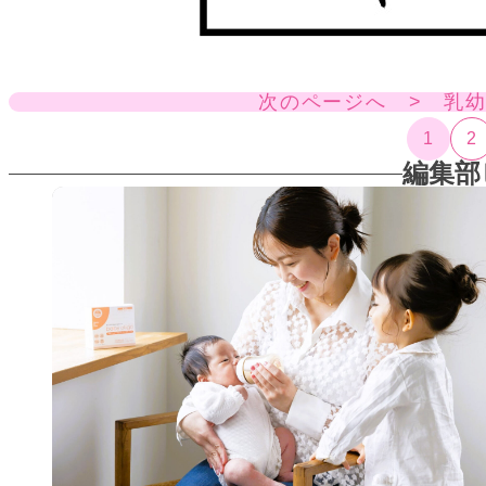
次のページへ > 乳
1
2
編集部