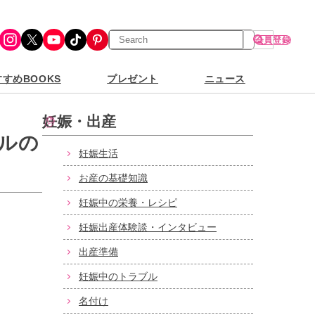
検
Instagram
X
YouTube
TikTok
Pinterest
会員登録
索
すめBOOKS
プレゼント
ニュース
妊娠・出産
ルの
妊娠生活
お産の基礎知識
妊娠中の栄養・レシピ
妊娠出産体験談・インタビュー
出産準備
妊娠中のトラブル
名付け