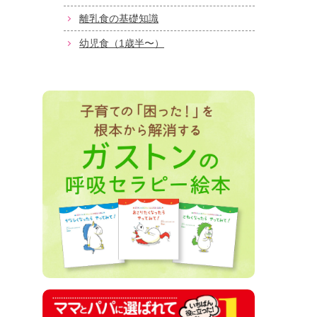
離乳食の基礎知識
幼児食（1歳半〜）