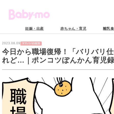
妊娠・出産
赤ちゃん・育児
離乳
2023.08.09
ママパパの生活
今日から職場復帰！「バリバリ仕
れど…｜ポンコツぽんかん育児