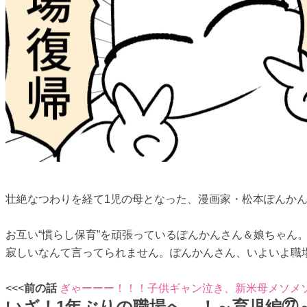
壮絶なつわりを経て1児の母となった、漫画家・松本ぽんかん
お互い“慣らし保育”を頑張っているぽんかんさん＆娘ちゃん
寂しいなんて言ってられません。ぽんかんさん、いよいよ職
<<<
前の話
ぎゃーーー！！！子供ギャン泣き、新米母メソメ
いざ！1年ぶりの職場へ…！～育児編㉗