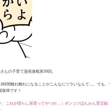
さんの子育て漫画連載第39回。
。3時間離れ離れになることがこんなにツラいなんて…。でも、
場復帰です！
ソ。これが慣らし保育ってやつか…｜ポンコツぽんかん育児録
～