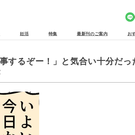
Share Icon
食
妊活
特集
最新刊のご案内
おす
事するぞー！」と気合い十分だっ
録