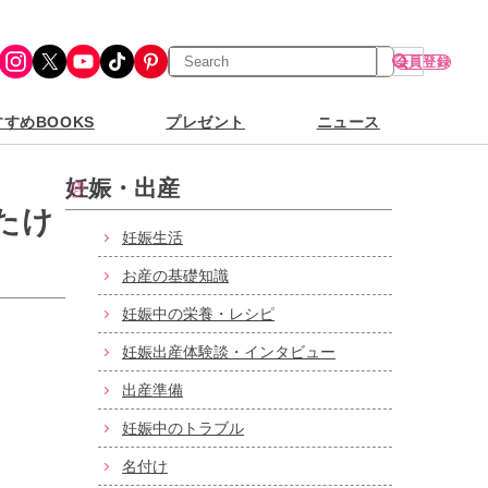
検
Instagram
X
YouTube
TikTok
Pinterest
会員登録
索
すめBOOKS
プレゼント
ニュース
妊娠・出産
たけ
妊娠生活
お産の基礎知識
妊娠中の栄養・レシピ
妊娠出産体験談・インタビュー
出産準備
妊娠中のトラブル
名付け