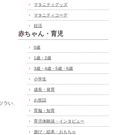
マタニティグッズ
マタニティコーデ
妊活
赤ちゃん・育児
0歳
1歳・2歳
3歳・4歳・5歳・6歳
小学生
成長・発育
お世話
ツラい、
育脳・知育
育児体験談・インタビュー
遊び・絵本・おもちゃ