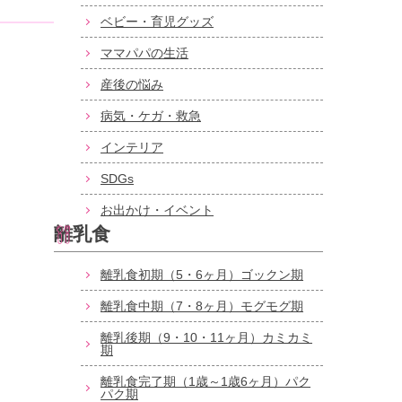
ベビー・育児グッズ
ママパパの生活
産後の悩み
病気・ケガ・救急
インテリア
SDGs
お出かけ・イベント
離乳食
離乳食初期（5・6ヶ月）ゴックン期
離乳食中期（7・8ヶ月）モグモグ期
離乳後期（9・10・11ヶ月）カミカミ
期
離乳食完了期（1歳～1歳6ヶ月）パク
パク期