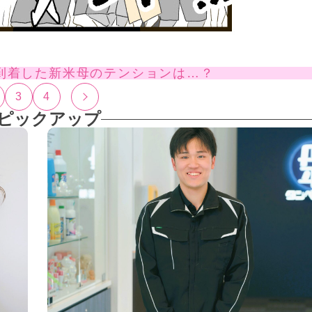
到着した新米母のテンションは…？
3
4
ピックアップ