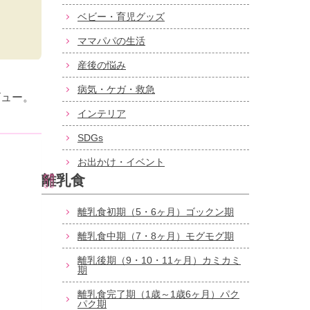
ベビー・育児グッズ
ママパパの生活
産後の悩み
病気・ケガ・救急
ビュー。
インテリア
SDGs
お出かけ・イベント
離乳食
離乳食初期（5・6ヶ月）ゴックン期
離乳食中期（7・8ヶ月）モグモグ期
離乳後期（9・10・11ヶ月）カミカミ
期
離乳食完了期（1歳～1歳6ヶ月）パク
パク期