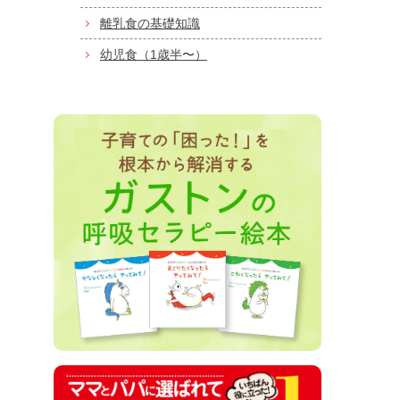
離乳食の基礎知識
幼児食（1歳半〜）