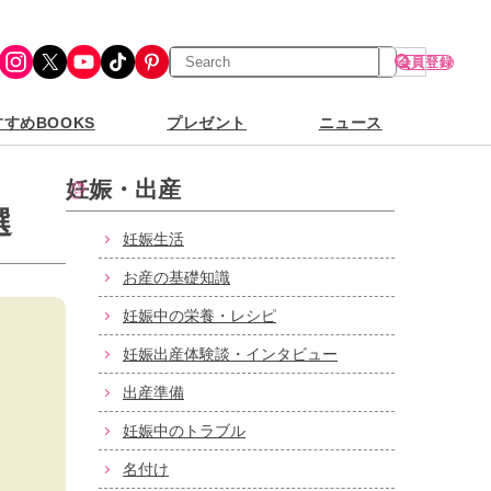
検
Instagram
X
YouTube
TikTok
Pinterest
会員登録
索
すめBOOKS
プレゼント
ニュース
妊娠・出産
選
妊娠生活
お産の基礎知識
妊娠中の栄養・レシピ
妊娠出産体験談・インタビュー
出産準備
妊娠中のトラブル
名付け