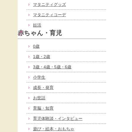
マタニティグッズ
マタニティコーデ
妊活
赤ちゃん・育児
0歳
1歳・2歳
3歳・4歳・5歳・6歳
小学生
成長・発育
お世話
育脳・知育
育児体験談・インタビュー
遊び・絵本・おもちゃ