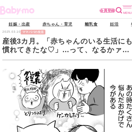
会員登録
妊娠・出産
赤ちゃん・育児
離乳食
妊活
2025.03.10
ママパパの生活
産後3カ月。「赤ちゃんのいる生活に
慣れてきたな♡」…って、なるかァァ
ァーーー！！【正しいお母さんってな
んですか！？#1】