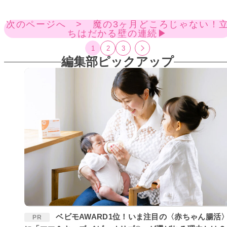
次のページへ > 魔の3ヶ月どころじゃない！
ちはだかる壁の連続▶
1
2
3
編集部ピックアップ
ベビモAWARD1位！いま注目の〈赤ちゃん腸活〉
PR