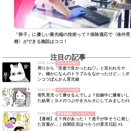
「卵子」に優しい最先端の技術って？保険適応で〈体外受
精〉ができる施設はココ！
注目の記事
2022.11.09
ママパパの生活
周りから「安産で良かったね♡」と言われモヤ
ァ。確かになんのトラブルもなかったけど…｜ポ
ンコツぽんかん育児録
2022.07.29
ママパパの生活
母乳育児って痩せるんでしょ？妊娠中に爆食いし
た結果｜ヨメのつぶやきカルタにしてみました#1
2023.01.29
育児体験談・インタビュー
【漫画】え？何があった！？息子が辛そうに発し
た言葉が…｜自閉症児ほぺろうの育児日記 #1