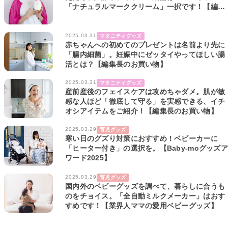
「ナチュラルマーククリーム」一択です！【編集
長のお買い物】
2025.03.31
マタニティグッズ
赤ちゃんへの初めてのプレゼントは名前より先に
「腸内細菌」。妊娠中にゼッタイやってほしい腸
活とは？【編集長のお買い物】
2025.03.31
マタニティグッズ
産前産後のフェイスケアは攻めちゃダメ。肌が敏
感な人ほど「徹底して守る」を実感できる、イチ
オシアイテムをご紹介！【編集長のお買い物】
2025.03.29
育児グッズ
寒い日のグズり対策におすすめ！ベビーカーに
「ヒーター付き」の選択を。【Baby-moグッズア
ワード2025】
2025.03.29
育児グッズ
国内外のベビーグッズを調べて、暮らしに合うも
のをチョイス。「全自動ミルクメーカー」はおす
すめです！【業界人ママの愛用ベビーグッズ】