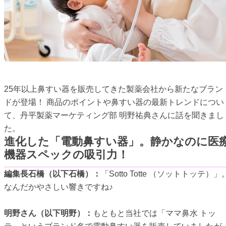
25年以上鼻すい器を販売してきた製薬会社から新たなブラン
ドが登場！ 商品のポイントや鼻すい器の最新トレンドについ
て、丹平製薬マーケティング部 明野祐典さんに話を聞きまし
た。
進化した「電動鼻すい器」。静かなのに医
機器スペックの吸引力！
編集長石橋（以下石橋）：
「Sotto Totte （ソットトッテ）」
なんだかやさしい響きですね♪
明野さん（以下明野）：
もともと当社では「ママ鼻水 トッ