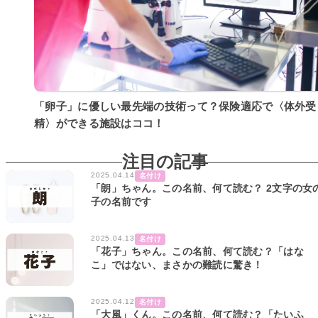
「卵子」に優しい最先端の技術って？保険適応で〈体外受
精〉ができる施設はココ！
注目の記事
2025.04.14
名付け
「朗」ちゃん。この名前、何て読む？ 2文字の女
子の名前です
2025.04.13
名付け
「花子」ちゃん。この名前、何て読む？「はな
こ」ではない、まさかの難読に驚き！
2025.04.12
名付け
「大風」くん。この名前、何て読む？「たいふ