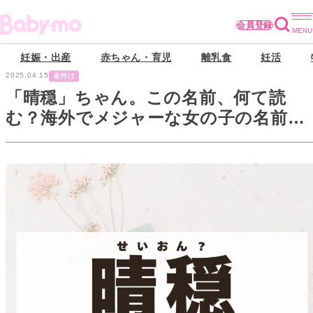
会員登録
妊娠・出産
赤ちゃん・育児
離乳食
妊活
2025.04.15
名付け
「晴穏」ちゃん。この名前、何て読
む？海外でメジャーな女の子の名前で
す！