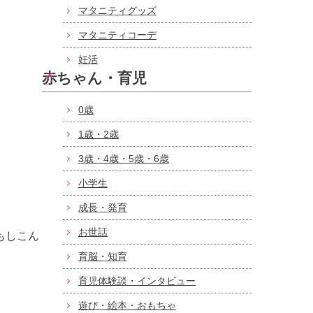
マタニティグッズ
マタニティコーデ
妊活
赤ちゃん・育児
0歳
1歳・2歳
3歳・4歳・5歳・6歳
小学生
成長・発育
お世話
もしこん
育脳・知育
育児体験談・インタビュー
遊び・絵本・おもちゃ