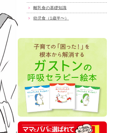
離乳食の基礎知識
幼児食（1歳半〜）