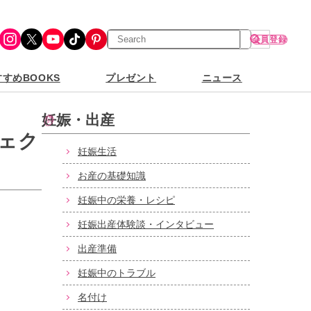
検
Instagram
X
YouTube
TikTok
Pinterest
会員登録
索
すめBOOKS
プレゼント
ニュース
妊娠・出産
ェク
妊娠生活
お産の基礎知識
妊娠中の栄養・レシピ
妊娠出産体験談・インタビュー
出産準備
妊娠中のトラブル
名付け