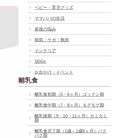
ベビー・育児グッズ
ママパパの生活
産後の悩み
病気・ケガ・救急
インテリア
SDGs
お出かけ・イベント
離乳食
離乳食初期（5・6ヶ月）ゴックン期
離乳食中期（7・8ヶ月）モグモグ期
離乳後期（9・10・11ヶ月）カミカミ
期
離乳食完了期（1歳～1歳6ヶ月）パク
パク期