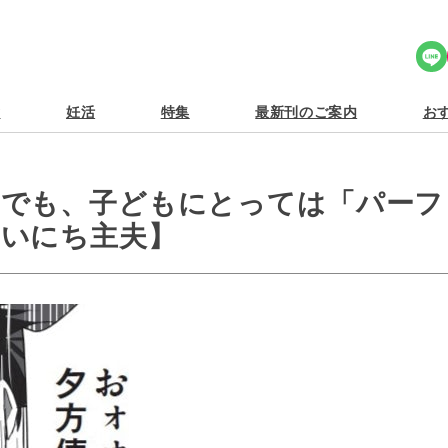
Share Icon
食
妊活
特集
最新刊のご案内
おす
。でも、子どもにとっては「パーフ
まいにち主夫】