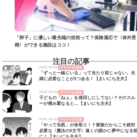
「卵子」に優しい最先端の技術って？保険適応で〈体外受
精〉ができる施設はココ！
注目の記事
2025.05.04
ママパパの生活
「ずっと一緒にいる」って当たり前じゃない。夫
婦に必要なことが2つある！【まいにち主夫】
2025.05.03
ママパパの生活
子どもの「ねぇ」を後回しにしてない？そのスル
ーが積み重なると…【まいにち主夫】
2025.05.02
ママパパの生活
「やって当然」が命取り！？家族だからこそ絶対
必要な〈魔法の5文字〉遠くの誰かに夢中になる
に！【まいにち主夫】