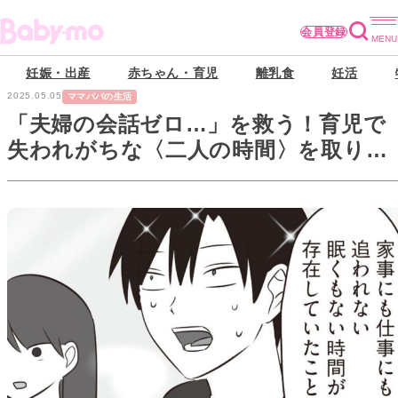
会員登録
妊娠・出産
赤ちゃん・育児
離乳食
妊活
2025.05.05
ママパパの生活
「夫婦の会話ゼロ…」を救う！育児で
失われがちな〈二人の時間〉を取り戻
す秘策とは？【まいにち主夫】