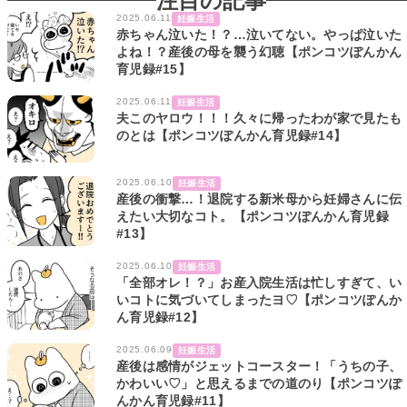
注目の記事
2025.06.11
妊娠生活
赤ちゃん泣いた！？…泣いてない。やっぱ泣いた
よね！？産後の母を襲う幻聴【ポンコツぽんかん
育児録#15】
2025.06.11
妊娠生活
夫このヤロウ！！！久々に帰ったわが家で見たも
のとは【ポンコツぽんかん育児録#14】
2025.06.10
妊娠生活
産後の衝撃…！退院する新米母から妊婦さんに伝
えたい大切なコト。【ポンコツぽんかん育児録
#13】
2025.06.10
妊娠生活
「全部オレ！？」お産入院生活は忙しすぎて、い
いコトに気づいてしまったヨ♡【ポンコツぽんか
ん育児録#12】
2025.06.09
妊娠生活
産後は感情がジェットコースター！「うちの子、
かわいい♡」と思えるまでの道のり【ポンコツぽ
んかん育児録#11】