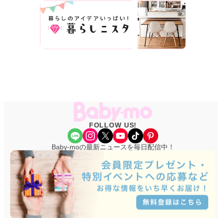
FOLLOW US!
Share Icon
Instagram
X
YouTube
TikTok
Pinterest
Baby-moの最新ニュースを毎日配信中！