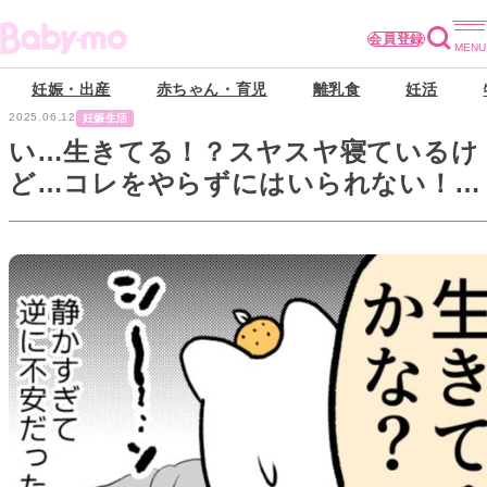
会員登録
妊娠・出産
赤ちゃん・育児
離乳食
妊活
2025.06.12
妊娠生活
い…生きてる！？スヤスヤ寝ているけ
ど…コレをやらずにはいられない！！
【ポンコツぽんかん育児録#16】