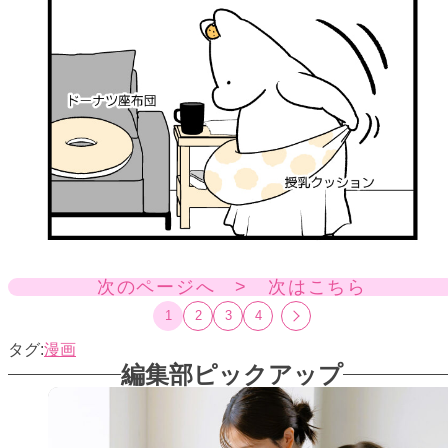
次のページへ > 次はこちら
1
2
3
4
漫画
編集部ピックアップ