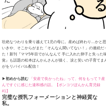
壮絶なつわりを乗り越えて1児の母に。産めば終わり…かと
いきや、そこからがまた「そんなん聞いてない！」の連続だ
た！新刊『ママ5年目でがんなんて 手に入れた卵子と失った
覚』も話題の松本ぽんかんさんが描く、涙と笑いの子育てま
がをリバイバル配信！
▶
初めから読む
「安産で良かったね」って、何をもって？産
んですぐに感じた違和感の話。【ポンコツぽんかん育児録
#1】
完璧な授乳フォーメーションと神経質な
私。