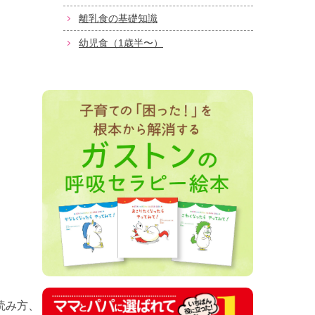
離乳食の基礎知識
幼児食（1歳半〜）
読み方、