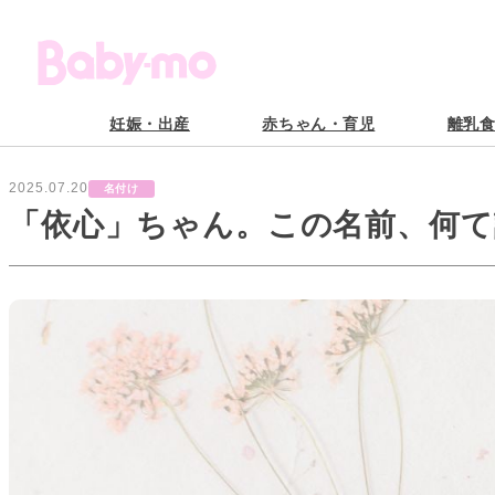
妊娠・出産
赤ちゃん・育児
離乳
2025.07.20
名付け
「依心」ちゃん。この名前、何て