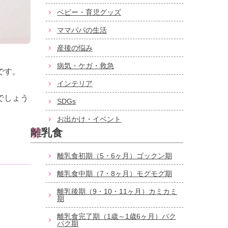
ベビー・育児グッズ
ママパパの生活
産後の悩み
病気・ケガ・救急
です。
インテリア
でしょう
SDGs
お出かけ・イベント
離乳食
離乳食初期（5・6ヶ月）ゴックン期
離乳食中期（7・8ヶ月）モグモグ期
離乳後期（9・10・11ヶ月）カミカミ
期
離乳食完了期（1歳～1歳6ヶ月）パク
パク期