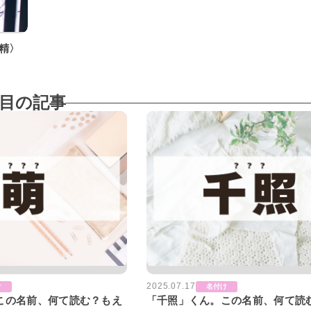
精〉
目の記事
2025.07.17
け
名付け
この名前、何て読む？もえ
「千照」くん。この名前、何て読