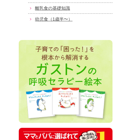
離乳食の基礎知識
幼児食（1歳半〜）