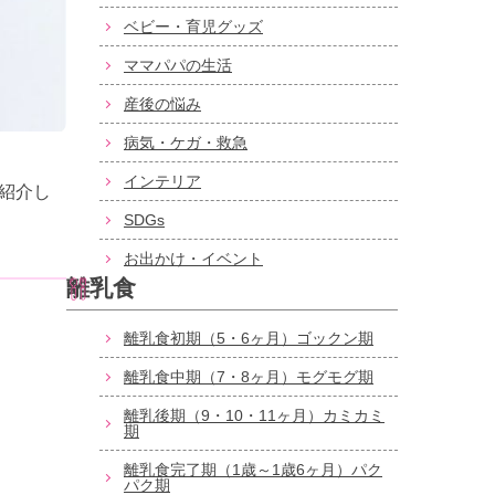
ベビー・育児グッズ
ママパパの生活
産後の悩み
病気・ケガ・救急
インテリア
ご紹介し
SDGs
お出かけ・イベント
離乳食
離乳食初期（5・6ヶ月）ゴックン期
離乳食中期（7・8ヶ月）モグモグ期
離乳後期（9・10・11ヶ月）カミカミ
期
離乳食完了期（1歳～1歳6ヶ月）パク
パク期