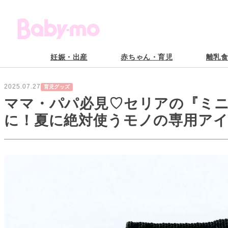
妊娠・出産
赤ちゃん・育児
離乳
2025.07.27
育児グッズ
ママ・パパ必見♡セリアの『ミニ
に！夏に絶対使うモノの専用アイ