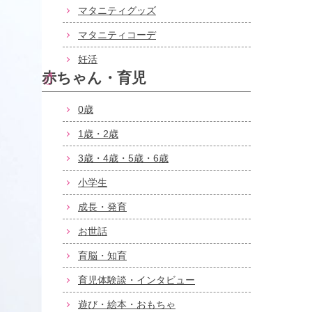
マタニティグッズ
マタニティコーデ
妊活
赤ちゃん・育児
0歳
1歳・2歳
3歳・4歳・5歳・6歳
小学生
成長・発育
お世話
育脳・知育
育児体験談・インタビュー
遊び・絵本・おもちゃ