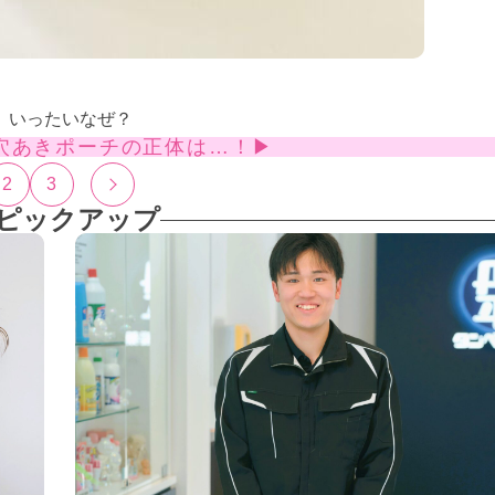
。いったいなぜ？
穴あきポーチの正体は…！▶
2
3
ピックアップ