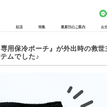
Share Icon
食
妊活
特集
最新刊のご案内
おす
専用保冷ポーチ』が外出時の救世
テムでした♪