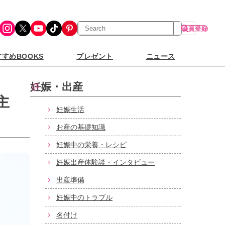
検
Instagram
X
YouTube
TikTok
Pinterest
会員登録
索
すめBOOKS
プレゼント
ニュース
妊娠・出産
主
妊娠生活
お産の基礎知識
妊娠中の栄養・レシピ
妊娠出産体験談・インタビュー
出産準備
妊娠中のトラブル
名付け