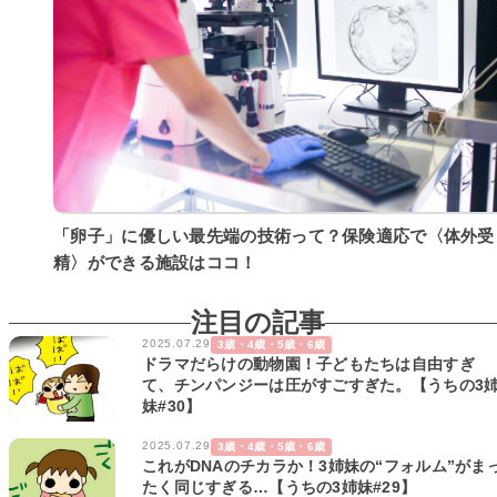
「卵子」に優しい最先端の技術って？保険適応で〈体外受
精〉ができる施設はココ！
注目の記事
2025.07.29
3歳・4歳・5歳・6歳
ドラマだらけの動物園！子どもたちは自由すぎ
て、チンパンジーは圧がすごすぎた。【うちの3
妹#30】
2025.07.29
3歳・4歳・5歳・6歳
これがDNAのチカラか！3姉妹の“フォルム”がま
たく同じすぎる…【うちの3姉妹#29】