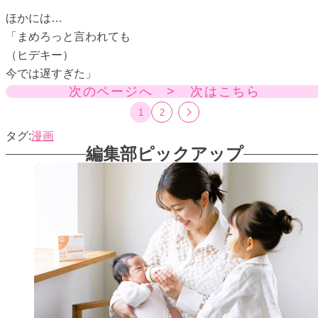
ほかには…
「まめろっと言われても
（ヒデキー）
今では遅すぎた」
次のページへ > 次はこちら
1
2
漫画
編集部ピックアップ