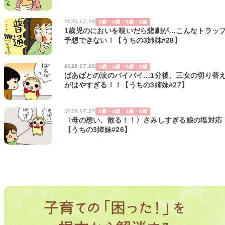
2025.07.28
3歳・4歳・5歳・6歳
1歳児のにおいを嗅いだら悲劇が…こんなトラッ
予想できない！【うちの3姉妹#28】
2025.07.28
3歳・4歳・5歳・6歳
ばあばとの涙のバイバイ…1分後、三女の切り替
がはやすぎる！！【うちの3姉妹#27】
2025.07.27
3歳・4歳・5歳・6歳
〈母の想い、散る！！〉さみしすぎる娘の塩対応
【うちの3姉妹#26】