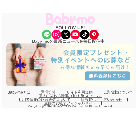
FOLLOW US!
Share Icon
Instagram
X
YouTube
TikTok
Pinterest
Baby-moの最新ニュースを毎日配信中！
Baby-moとは
運営会社
サイト利用規約
広告掲載について
個人に関わる情報の取り扱いについて
利用者情報の外部送信について
情報提供／お問い合わせ
主婦の友社オフィシャルサイト
Copyright (C) SHUFUNOTOMO Co., Ltd. All Rights Reserved.