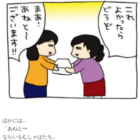
ほかには…
「あねと〜
ならいもむしゃはたち」