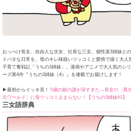
おっぺけ長女、自由人な次女、社長な三女。個性派3姉妹と
ドバタな日常を、母のキレ味鋭いツッコミと愛情で描く大人
子育て奮戦記「うちの3姉妹」。漫画やアニメで大人気のシ
ーズ第4作『うちの3姉妹（4）』を連載でお届けします！
▶最初からイッキ見！
5歳の娘の謎が深すぎた→長女の〈異
元ワールド〉に母ツッコミ止まらない！【うちの3姉妹#1】
三女語辞典