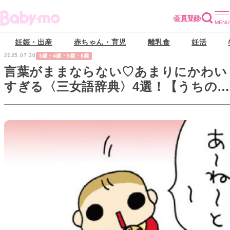
会員登録
妊娠・出産
赤ちゃん・育児
離乳食
妊活
2025.07.30
3歳・4歳・5歳・6歳
言葉がままならない♡あまりにかわい
すぎる〈三女語辞典〉4選！【うちの3
姉妹#32】