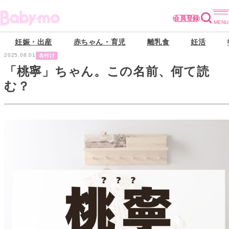
会員登録
妊娠・出産
赤ちゃん・育児
離乳食
妊活
2025.08.01
名付け
「桃寧」ちゃん。この名前、何て読
む？