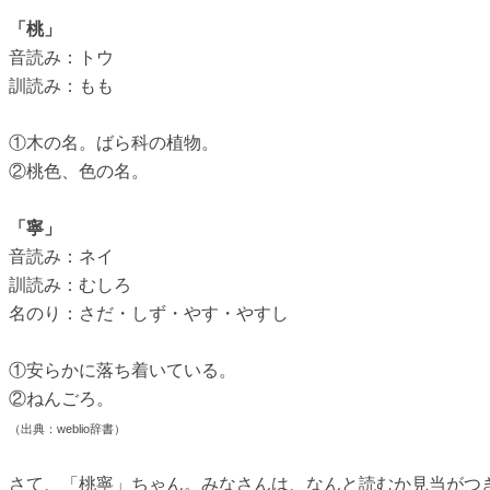
「桃」
音読み：トウ
訓読み：もも
①木の名。ばら科の植物。
②桃色、色の名。
「寧」
音読み：ネイ
訓読み：むしろ
名のり：さだ・しず・やす・やすし
①安らかに落ち着いている。
②ねんごろ。
（出典：weblio辞書）
さて、「桃寧」ちゃん。みなさんは、なんと読むか見当がつ