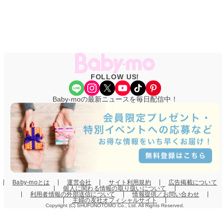
FOLLOW US!
Share Icon
Instagram
X
YouTube
TikTok
Pinterest
Baby-moの最新ニュースを毎日配信中！
Baby-moとは
運営会社
サイト利用規約
広告掲載について
個人に関わる情報の取り扱いについて
利用者情報の外部送信について
情報提供／お問い合わせ
主婦の友社オフィシャルサイト
Copyright (C) SHUFUNOTOMO Co., Ltd. All Rights Reserved.